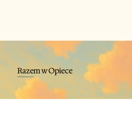
tkanek i narządów, bierze udział niemal w każdym procesie
zachodzącym w organizmie. Woda stanowi od 45% do 80%
masy ciała. Jej ilość jest zależna od wielu czynników, w tym płci i
wieku – im starszy organizm, tym mniej wody zawiera. Już
niewielki jej ubytek może skutkować zaburzeniami w
funkcjonowaniu organizmu, np. bólami głowy czy osłabieniem, a
zaledwie 15% utraty wody może prowadzić nawet do śmierci. W
związku z po
Razem w Opiece
© 2025 Business Unusual