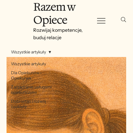
Razem w
Opiece
Rozwijaj kompetencje,
buduj relacje
Wszystkie artykuły
Wszystkie artykuły
Dla Opiekunów i
Opiekunek
Zarządzanie usługami
opiekuńczymi
Dobrostan i rozwój
osobisty