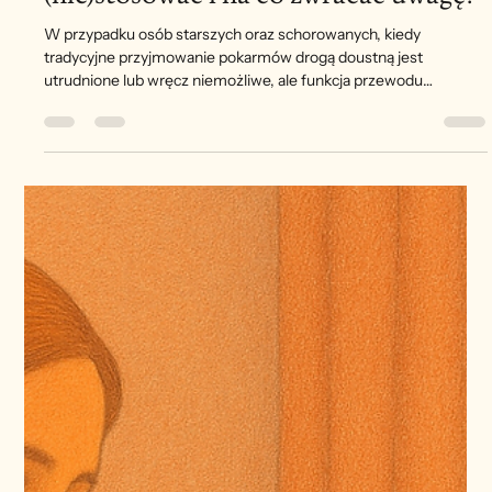
Karmienie pozajelitowe. Kiedy
(nie)stosować i na co zwracać uwagę?
W przypadku osób starszych oraz schorowanych, kiedy
tradycyjne przyjmowanie pokarmów drogą doustną jest
utrudnione lub wręcz niemożliwe, ale funkcja przewodu
pokarmowego jest zachowana, zaleca się karmienie dojelitowe.
Gastrostomią nazywamy bezpośredni dostęp do żołądka
uzyskany metodą endoskopową (ang. percutaneous endoscopic
gastrostomy , PEG). PEG jest uznawany za metodę z wyboru,
ponieważ jest łatwiejszy w pielęgnacji oraz mniej inwazyjny od
przetok wyłonionych chirurgic