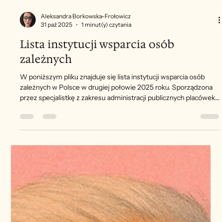
Aleksandra Borkowska-Frołowicz
31 paź 2025
1 minut(y) czytania
Lista instytucji wsparcia osób
zależnych
W poniższym pliku znajduje się lista instytucji wsparcia osób
zależnych w Polsce w drugiej połowie 2025 roku. Sporządzona
przez specjalistkę z zakresu administracji publicznych placówek
służby zdrowia oraz członkinię zarządu Spółdzielni Socjalnej
Grupa Alivio - Aleksandrę Borkowską-Frołowicz