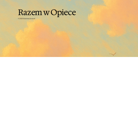
Razem w Opiece
© 2025 Business Unusual
Home
O nas
Spotkania
Baza wiedzy
Kontakt
Polityka prywatności