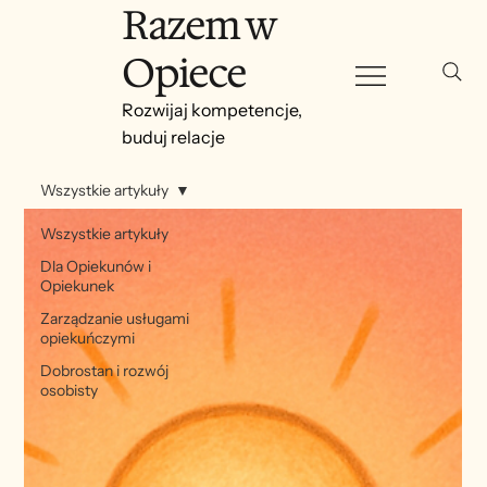
Razem w
Opiece
Rozwijaj kompetencje,
buduj relacje
Wszystkie artykuły
Wszystkie artykuły
Dla Opiekunów i
Opiekunek
Zarządzanie usługami
opiekuńczymi
Dobrostan i rozwój
osobisty