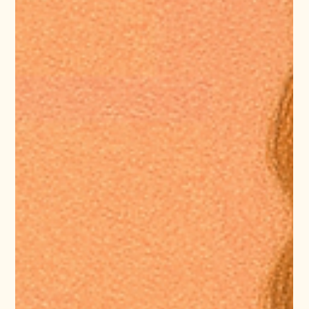
Julia Celejewska
17 lis 2025
3 minut(y) czytania
Jak tworzyć dobrostanową kulturę
pracy w branży opiekuńczej?
Wielu menedżerkom wydaje się, że dobrostan musi być drogi —
że to coś, na co stać tylko duże korporacje. Tymczasem
dobrostanową kulturę pracy można budować również przy
niewielkich nakładach finansowych. Ważniejsze są tutaj czas,
otwartość na dialog i gotowość do eksperymentowania. Po
pierwsze: po co? Wiele zespołów zaczyna wdrażanie
dobrostanowych rozwiązań od narzędzi. Tymczasem same
narzędzia, oderwane od kontekstu miejsca pracy i realnych
potrzeb pracowników, prawdopodobn