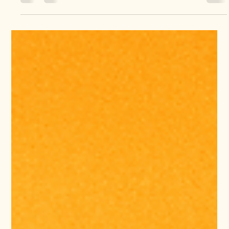
Elżbieta Puchalska
9 sty
2 minut(y) czytania
Jak mierzyć potrzeby rozwojowe i
planować skuteczne programy
szkoleniowe oraz ścieżki kariery
Projektowanie rozwoju zawodowego osób, które obok
codziennych obowiązków zawodowych pełnią także wymagającą
rolę opiekunów osób niesamodzielnych, wymaga szczególnej
uważności. To pracownicy, którzy przychodzą do pracy z
zestawem niewidocznych dla otoczenia obciążeń: zmęczeniem,
niepewnością organizacyjną, nagłymi kryzysami domowymi czy
odpowiedzialnością emocjonalną. Klasyczne modele diagnozy
kompetencji często nie uwzględniają tej dodatkowej warstwy
życia. Dlatego mierzenie