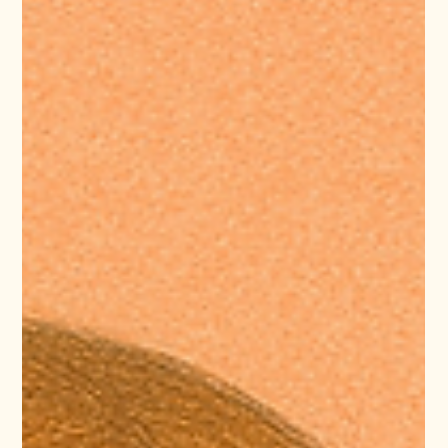
Aleksandra Podkońska
17 lis 2025
6 minut(y) czytania
Asana w PES: mniej chaosu, więcej
kontroli nad tym, co robisz
Szukanie w kilku plikach czy notatkach aktualnego grafiku usług?
Przerywanie spotkania w połowie, żeby odebrać telefon od
współpracownika, który prosi o przypomnienie jakichś waszych
wcześniejszych ustaleń? Gubienie się w zadaniach z różnych
obszarów działalności? Czy takie sytuacje zdarzają się w twojej
codziennej pracy? Czy brakuje ci jednego miejsca, w którym
wszystko widać jak na dłoni? W tym artykule opiszę , jak
poradzić sobie z chaosem i ułatwić sobie organizację pracy