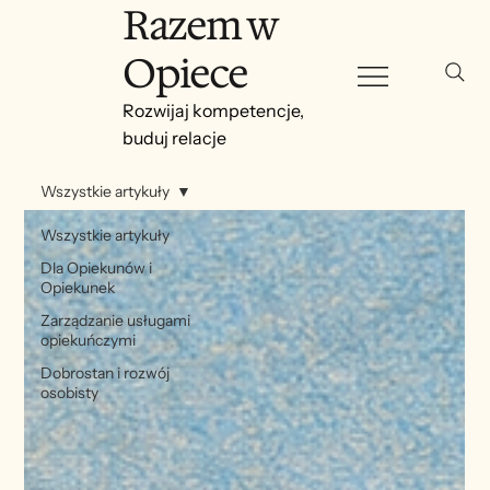
Razem w
Opiece
Rozwijaj kompetencje,
buduj relacje
Wszystkie artykuły
Wszystkie artykuły
Dla Opiekunów i
Opiekunek
Zarządzanie usługami
opiekuńczymi
Dobrostan i rozwój
osobisty