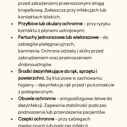
przed zakażeniami przenoszonymi drogą 
kropelkową. Zwłaszcza przy infekcjach lub 
kontaktach bliskich.
Przyłbice lub okulary ochronne 
– przy ryzyku 
kontaktu z płynami ustrojowymi
Fartuchy jednorazowe lub wielorazowe 
– do 
zabiegów pielęgnacyjnych, 
karmienia. Ochrona odzieży i skóry przed 
zabrudzeniem oraz przenoszeniem 
drobnoustrojów.
Środki dezynfekujące do rąk, sprzętu i 
powierzchni. 
Są kluczowe w zachowaniu 
higieny – dezynfekcja rąk przed i po kontakcie 
z podopiecznym.
Obuwie ochronne 
– antypoślizgowe, łatwe do 
dezynfekcji. Zapewnia stabilność podczas 
podnoszenia lub przenoszenia pacjentów.
Czepki ochronne 
– przy zabiegach 
medycznych lub podczas infekcji 