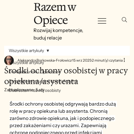
Razem w
Opiece
Rozwijaj kompetencje,
buduj relacje
Wszystkie artykuły
Aleksandra Borkowska-Frołowicz
15 wrz 2025
2 minut(y) czytania
Wszystkie artykuły
Środki ochrony osobistej w pracy
Dla Opiekunów i Opiekunek
opiekuna/asystenta
Zarządzanie usługami opiekuńczymi
Zaktualizowano:
5 sty
Dobrostan i rozwój osobisty
Środki ochrony osobistej odgrywają bardzo dużą 
rolę w pracy opiekuna lub asystenta. Chronią 
zarówno zdrowie opiekuna, jak i podopiecznego 
przed zakażeniami czy urazami. Zapewniają 
ochronę podopiecznego przed infekcjami 