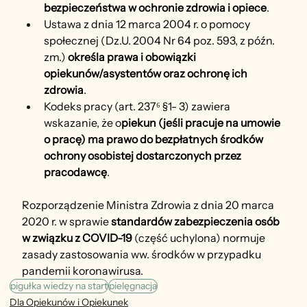
bezpieczeństwa w ochronie zdrowia i opiece
.
Ustawa z dnia 12 marca 2004 r. o pomocy 
społecznej (Dz.U. 2004 Nr 64 poz. 593, z późn. 
zm.) 
określa prawa i obowiązki 
opiekunów/asystentów oraz ochronę ich 
zdrowia
.
Kodeks pracy (art. 237⁶ §1- 3) zawiera 
wskazanie, że o
piekun (jeśli pracuje na umowie 
o pracę) ma prawo do bezpłatnych środków 
ochrony osobistej dostarczonych przez 
pracodawcę
.
Rozporządzenie Ministra Zdrowia z dnia 20 marca 
2020 r. w sprawie 
standardów zabezpieczenia osób 
w związku z COVID-19
 (część uchylona) normuje 
zasady zastosowania ww. środków w przypadku 
pandemii koronawirusa.
pigułka wiedzy na start
pielęgnacja
Dla Opiekunów i Opiekunek