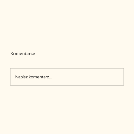
Komentarze
Napisz komentarz...
Techniki pielęgnacji podopiecznych. Jak
prawidłowo dbać o higienę i przemieszczanie