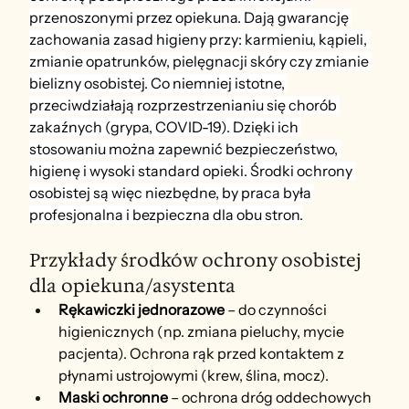
przenoszonymi przez opiekuna. Dają gwarancję 
zachowania zasad higieny przy: karmieniu, kąpieli, 
zmianie opatrunków, pielęgnacji skóry czy zmianie 
bielizny osobistej. Co niemniej istotne, 
przeciwdziałają rozprzestrzenianiu się chorób 
zakaźnych (grypa, COVID-19). Dzięki ich 
stosowaniu można zapewnić bezpieczeństwo, 
higienę i wysoki standard opieki. Środki ochrony 
osobistej są więc niezbędne, by praca była 
profesjonalna i bezpieczna dla obu stron.
Przykłady środków ochrony osobistej 
dla opiekuna/asystenta
Rękawiczki jednorazowe
 – do czynności 
higienicznych (np. zmiana pieluchy, mycie 
pacjenta). Ochrona rąk przed kontaktem z 
płynami ustrojowymi (krew, ślina, mocz).
Maski ochronne 
– ochrona dróg oddechowych 