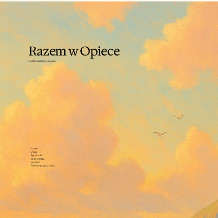
się podopiecznego?
Razem w Opiece
© 2025 Business Unusual
Home
O nas
Spotkania
Baza wiedzy
Kontakt
Polityka prywatności