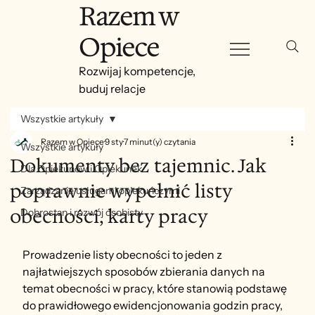
Razem w
Opiece
Rozwijaj kompetencje,
buduj relacje
Wszystkie artykuły
Razem w Opiece
9 sty
7 minut(y) czytania
Wszystkie artykuły
Dokumenty bez tajemnic. Jak
Dla Opiekunów i Opiekunek
poprawnie wypełnić listy
Zarządzanie usługami opiekuńczymi
obecności, karty pracy
Dobrostan i rozwój osobisty
Prowadzenie listy obecności to jeden z 
najłatwiejszych sposobów zbierania danych na 
temat obecności w pracy, które stanowią podstawę 
do prawidłowego ewidencjonowania godzin pracy, 