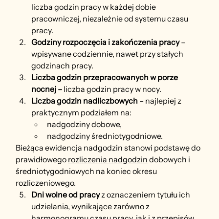
liczba godzin pracy w każdej dobie 
pracowniczej, niezależnie od systemu czasu 
pracy.
Godziny rozpoczęcia i zakończenia pracy
 – 
wpisywane codziennie, nawet przy stałych 
godzinach pracy.
Liczba godzin przepracowanych w porze 
nocnej – 
liczba godzin pracy w nocy.
Liczba godzin nadliczbowych
 – najlepiej z 
praktycznym podziałem na:
nadgodziny dobowe,
nadgodziny średniotygodniowe.
Bieżąca ewidencja nadgodzin stanowi podstawę do 
prawidłowego 
rozliczenia nadgodzin
 dobowych i 
średniotygodniowych na koniec okresu 
rozliczeniowego.
Dni wolne od pracy
 z oznaczeniem tytułu ich 
udzielania, wynikające zarówno z 
harmonogramu czasu pracy, jak i z przepisów 