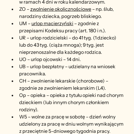
w ramach 4 dni w roku kalendarzowym.
ZO – 
zwolnienie okolicznościowe
 – np. ślub, 
narodziny dziecka, pogrzeb bliskiego.
UM – 
urlop macierzyński
 – zgodnie z 
przepisami Kodeksu pracy (art. 180 i n.).
UR – urlop rodzicielski – do 41 tyg. (1 dziecko) 
lub do 43 tyg. (ciąża mnoga); 9 tyg. jest 
nieprzenoszalne dla każdego rodzica.
UO – urlop ojcowski – 14 dni.
UB – urlop bezpłatny – udzielany na wniosek 
pracownika.
CH – zwolnienie lekarskie (chorobowe) – 
zgodnie ze zwolnieniem lekarskim (L4).
Op – opieka – opieka z tytułu opieki nad chorym 
dzieckiem (lub innym chorym członkiem 
rodziny).
W5 – wolne za pracę w sobotę – dzień wolny 
udzielony za pracę w dniu wolnym wynikającym 
z przeciętnie 5-dniowego tygodnia pracy.