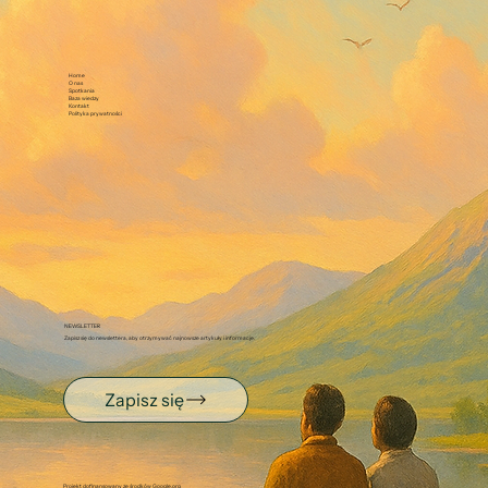
Home
O nas
Spotkania
Baza wiedzy
Kontakt
Polityka prywatności
NEWSLETTER
Zapisz się do newslettera, aby otrzymywać najnowsze artykuły i informacje.
Zapisz się
Projekt dofinansowany ze środków Google.org