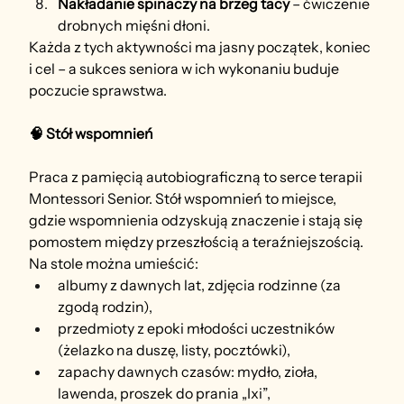
Nakładanie spinaczy na brzeg tacy
 – ćwiczenie 
drobnych mięśni dłoni.
Każda z tych aktywności ma jasny początek, koniec 
i cel – a sukces seniora w ich wykonaniu buduje 
poczucie sprawstwa.
🧠 Stół wspomnień
Praca z pamięcią autobiograficzną to serce terapii 
Montessori Senior. Stół wspomnień to miejsce, 
gdzie wspomnienia odzyskują znaczenie i stają się 
pomostem między przeszłością a teraźniejszością.
Na stole można umieścić:
albumy z dawnych lat, zdjęcia rodzinne (za 
zgodą rodzin),
przedmioty z epoki młodości uczestników 
(żelazko na duszę, listy, pocztówki),
zapachy dawnych czasów: mydło, zioła, 
lawenda, proszek do prania „Ixi”,