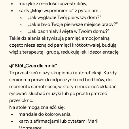
muzykę z młodości uczestników,
karty „Moje wspomnienie” z pytaniami:
„Jak wyglądał Twój pierwszy dom?”
„Jakie było Twoje pierwsze miejsce pracy?”
„Jak pachniały święta w Twoim domu?”
Takie działania aktywizują pamięć emocjonalną, 
często niezależną od pamięci krótkotrwałej, budują 
więź z terapeutą i grupą, redukują lęk i dezorientację.
🌿 Stół „Czas dla mnie”
To przestrzeń ciszy, skupienia i autorefleksji. Każdy 
senior ma prawo do odpoczynku od bodźców, do 
momentu samotności, w którym może coś układać, 
rysować, słuchać muzyki lub po prostu patrzeć 
przez okno.
Na stole mogą znaleźć się:
mandale do kolorowania,
karty z afirmacjami lub cytatami Marii 
Montessori,