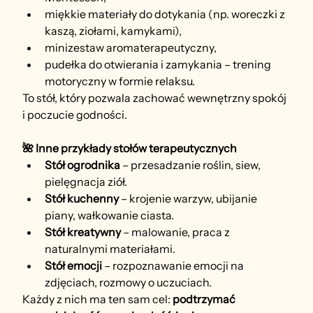
miękkie materiały do dotykania (np. woreczki z 
kaszą, ziołami, kamykami),
minizestaw aromaterapeutyczny,
pudełka do otwierania i zamykania – trening 
motoryczny w formie relaksu.
To stół, który pozwala zachować wewnętrzny spokój 
i poczucie godności.
🌺 Inne przykłady stołów terapeutycznych
Stół ogrodnika
 – przesadzanie roślin, siew, 
pielęgnacja ziół.
Stół kuchenny
 – krojenie warzyw, ubijanie 
piany, wałkowanie ciasta.
Stół kreatywny
 – malowanie, praca z 
naturalnymi materiałami.
Stół emocji
 – rozpoznawanie emocji na 
zdjęciach, rozmowy o uczuciach.
Każdy z nich ma ten sam cel: 
podtrzymać 