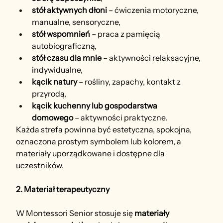
stół aktywnych dłoni
 – ćwiczenia motoryczne, 
manualne, sensoryczne,
stół wspomnień
 – praca z pamięcią 
autobiograficzną,
stół czasu dla mnie
 – aktywności relaksacyjne, 
indywidualne,
kącik natury
 – rośliny, zapachy, kontakt z 
przyrodą,
kącik kuchenny lub gospodarstwa 
domowego
 – aktywności praktyczne.
Każda strefa powinna być estetyczna, spokojna, 
oznaczona prostym symbolem lub kolorem, a 
materiały uporządkowane i dostępne dla 
uczestników.
2. Materiał terapeutyczny
W Montessori Senior stosuje się 
materiały 