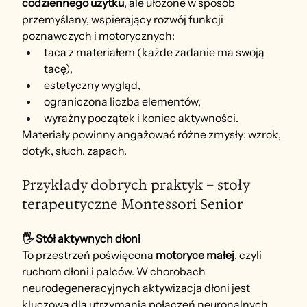
codziennego użytku
, ale ułożone w sposób 
przemyślany, wspierający rozwój funkcji 
poznawczych i motorycznych:
taca z materiałem (każde zadanie ma swoją 
tacę),
estetyczny wygląd,
ograniczona liczba elementów,
wyraźny początek i koniec aktywności.
Materiały powinny angażować różne zmysły: wzrok, 
dotyk, słuch, zapach.
Przykłady dobrych praktyk – stoły 
terapeutyczne Montessori Senior
🖐 Stół aktywnych dłoni
To przestrzeń poświęcona 
motoryce małej
, czyli 
ruchom dłoni i palców. W chorobach 
neurodegeneracyjnych aktywizacja dłoni jest 
kluczowa dla utrzymania połączeń neuronalnych 