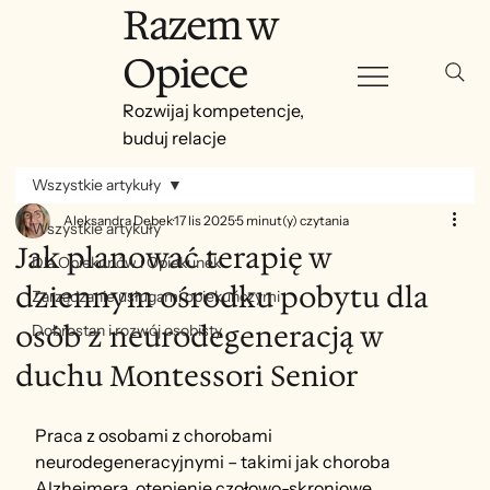
Razem w
Opiece
Rozwijaj kompetencje,
buduj relacje
Wszystkie artykuły
Aleksandra Dębek
17 lis 2025
5 minut(y) czytania
Wszystkie artykuły
Jak planować terapię w
Dla Opiekunów i Opiekunek
dziennym ośrodku pobytu dla
Zarządzanie usługami opiekuńczymi
osób z neurodegeneracją w
Dobrostan i rozwój osobisty
duchu Montessori Senior
Praca z osobami z chorobami 
neurodegeneracyjnymi – takimi jak choroba 
Alzheimera, otępienie czołowo-skroniowe, 