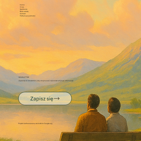
Home
O nas
Spotkania
Baza wiedzy
Kontakt
Polityka prywatności
NEWSLETTER
Zapisz się do newslettera, aby otrzymywać najnowsze artykuły i informacje.
Zapisz się
Projekt dofinansowany ze środków Google.org