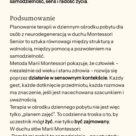
samodzielność, sens i radość życia
.
Podsumowanie
Planowanie terapii w dziennym ośrodku pobytu dla 
osób z neurodegeneracją w duchu Montessori 
Senior to sztuka równowagi między strukturą a 
wolnością, między pomocą a pozwoleniem na 
samodzielność.
Metoda Marii Montessori pokazuje, że człowiek – 
niezależnie od wieku i stanu zdrowia – rozwija się 
poprzez 
działanie w sensownym kontekście
. Każdy 
gest, każde dotknięcie przedmiotu, każda rozmowa 
ma znaczenie, jeśli jest nacechowana szacunkiem i 
uważnością.
Terapia w ośrodku dziennego pobytu nie jest więc 
tylko „planem zajęć”. To codzienna troska o to, by 
uczestnik mógł 
żyć
, nie tylko 
być zajmowany
.
W duchu słów Marii Montessori: