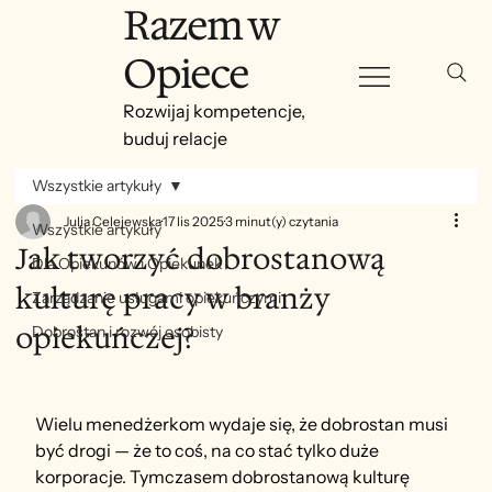
Razem w
Opiece
Rozwijaj kompetencje,
buduj relacje
Wszystkie artykuły
Julia Celejewska
17 lis 2025
3 minut(y) czytania
Wszystkie artykuły
Jak tworzyć dobrostanową
Dla Opiekunów i Opiekunek
kulturę pracy w branży
Zarządzanie usługami opiekuńczymi
opiekuńczej?
Dobrostan i rozwój osobisty
Wielu menedżerkom wydaje się, że dobrostan musi 
być drogi — że to coś, na co stać tylko duże 
korporacje. Tymczasem dobrostanową kulturę 