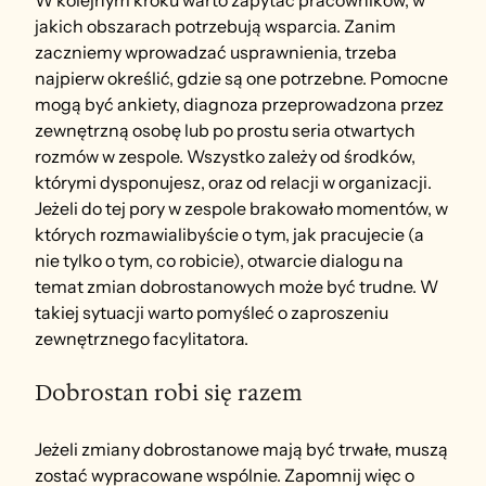
W kolejnym kroku warto zapytać pracowników, w 
jakich obszarach potrzebują wsparcia. Zanim 
zaczniemy wprowadzać usprawnienia, trzeba 
najpierw określić, gdzie są one potrzebne. Pomocne 
mogą być ankiety, diagnoza przeprowadzona przez 
zewnętrzną osobę lub po prostu seria otwartych 
rozmów w zespole. Wszystko zależy od środków, 
którymi dysponujesz, oraz od relacji w organizacji. 
Jeżeli do tej pory w zespole brakowało momentów, w 
których rozmawialibyście o tym, jak pracujecie (a 
nie tylko o tym, co robicie), otwarcie dialogu na 
temat zmian dobrostanowych może być trudne. W 
takiej sytuacji warto pomyśleć o zaproszeniu 
zewnętrznego facylitatora.
Dobrostan robi się razem
Jeżeli zmiany dobrostanowe mają być trwałe, muszą 
zostać wypracowane wspólnie. Zapomnij więc o 