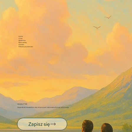
Home
O nas
Spotkania
Baza wiedzy
Kontakt
Polityka prywatności
NEWSLETTER
Zapisz się do newslettera, aby otrzymywać najnowsze artykuły i informacje.
Zapisz się