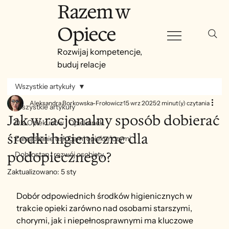
Razem w
Opiece
Rozwijaj kompetencje,
buduj relacje
Wszystkie artykuły
Aleksandra Borkowska-Frołowicz
15 wrz 2025
2 minut(y) czytania
Wszystkie artykuły
Jak w racjonalny sposób dobierać
Dla Opiekunów i Opiekunek
środki higieniczne dla
Zarządzanie usługami opiekuńczymi
podopiecznego?
Dobrostan i rozwój osobisty
Zaktualizowano:
5 sty
Dobór odpowiednich środków higienicznych w 
trakcie opieki zarówno nad osobami starszymi, 
chorymi, jak i niepełnosprawnymi ma kluczowe 