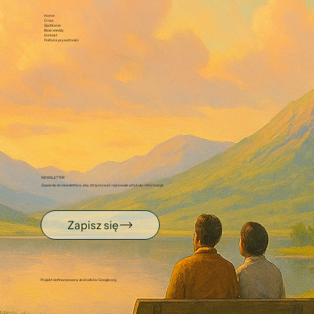
Home
O nas
Spotkania
Baza wiedzy
Kontakt
Polityka prywatności
NEWSLETTER
Zapisz się do newslettera, aby otrzymywać najnowsze artykuły i informacje.
Zapisz się
Projekt dofinansowany ze środków Google.org