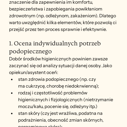
znaczenie dla zapewnienia im komfortu, 
bezpieczeństwa i zapobiegania powikłaniom 
zdrowotnym (np. odleżynom, zakażeniom). Dlatego 
warto uwzględnić kilka elementów, które pozwolą ci 
przejść przez ten proces sprawnie i efektywnie.
1. Ocena indywidualnych potrzeb 
podopiecznego
Dobór środków higienicznych powinien zawsze 
zaczynać się od analizy sytuacji danej osoby. Jako 
opiekun/asystent oceń:
stan zdrowia podopiecznego (np. czy 
ma cukrzycę, chorobę niedokrwienną);
rodzaj i częstotliwość problemów 
higienicznych
i fizjologicznych (nietrzymanie 
moczu/kału, pocenie się, odleżyny itp.)
stan skóry (czy jest wrażliwa, podatna na 
podrażnienia, obecność zmian skórnych, 
pergaminowa skóra);