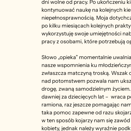
dni wolne od pracy. Po ukończeniu 
kontynuować naukę na kolejnych kie
niepełnosprawnością. Moja dotychcz
po kilku miesiącach kolejnych prakt
wykorzystuję swoje umiejętności naby
pracy z osobami, które potrzebują opi
Słowo „opieka” momentalnie uwalnia
nasze wspomnienia ku młodzieńczym 
zwłaszcza matczyną troską. Wszak ow
nad potomstwem pozwala nam ukszta
drogę, zwaną samodzielnym życiem. N
dawniej za dziecięcych lat –  wraca p
ramiona, raz jeszcze pomagając nam 
taka pomoc zapewne od razu skojarz
w ten sposób kojarzy nam się zawód
kobiety, jednak należy wyraźnie podkr