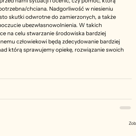
 przed nami sytuacji i ocenić, czy pomoc, którą 
potrzebna/chciana. Nadgorliwość w niesieniu 
o skutki odwrotne do zamierzonych, a także 
oczucie ubezwłasnowolnienia. W takich 
e na celu stwarzanie środowiska bardziej 
innemu człowiekowi będą zdecydowanie bardziej 
nad którą sprawujemy opiekę, rozwiązanie swoich 
Zob