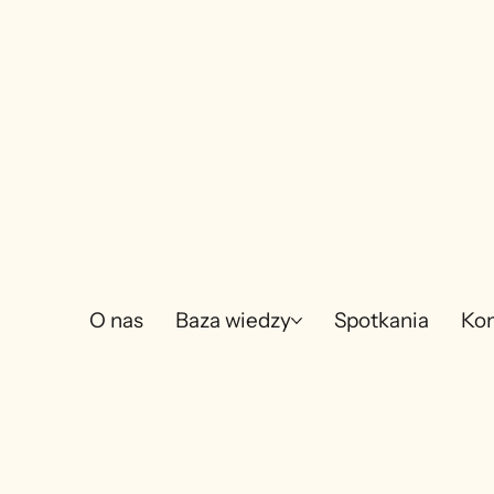
O nas
Baza wiedzy
Spotkania
Kon