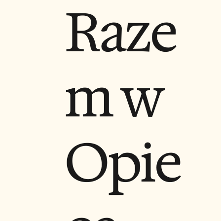
Raze
m w
Opie