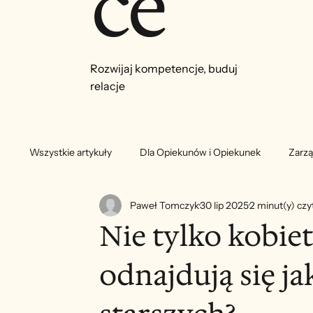
ce
Rozwijaj kompetencje, buduj
relacje
Wszystkie artykuły
Dla Opiekunów i Opiekunek
Zarzą
Paweł Tomczyk
30 lip 2025
2 minut(y) czy
Nie tylko kobie
odnajdują się j