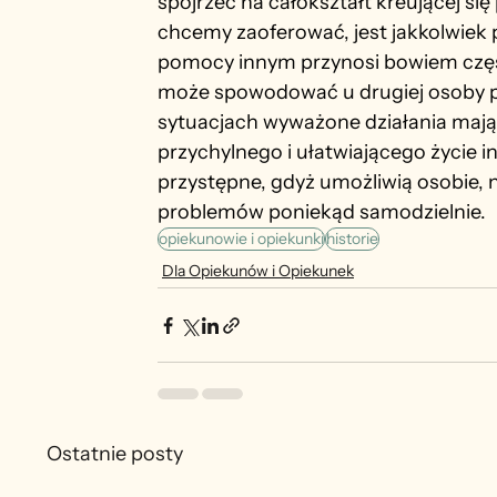
spojrzeć na całokształt kreującej się
chcemy zaoferować, jest jakkolwiek 
pomocy innym przynosi bowiem częst
może spowodować u drugiej osoby p
sytuacjach wyważone działania mając
przychylnego i ułatwiającego życie 
przystępne, gdyż umożliwią osobie, 
problemów poniekąd samodzielnie.
opiekunowie i opiekunki
historie
Dla Opiekunów i Opiekunek
Ostatnie posty