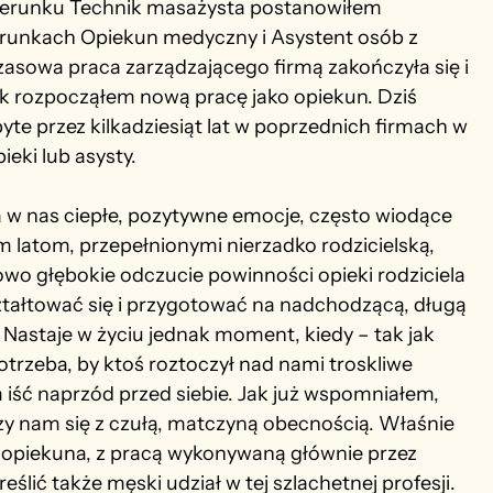
kierunku Technik masażysta postanowiłem 
runkach Opiekun medyczny i Asystent osób z 
asowa praca zarządzającego firmą zakończyła się i 
yk rozpocząłem nową pracę jako opiekun. Dziś 
te przez kilkadziesiąt lat w poprzednich firmach w 
eki lub asysty.
 w nas ciepłe, pozytywne emocje, często wiodące 
latom, przepełnionymi nierzadko rodzicielską, 
o głębokie odczucie powinności opieki rodziciela 
łtować się i przygotować na nadchodzącą, długą 
astaje w życiu jednak moment, kiedy – tak jak 
otrzeba, by ktoś roztoczył nad nami troskliwe 
iść naprzód przed siebie. Jak już wspomniałem, 
y nam się z czułą, matczyną obecnością. Właśnie 
 opiekuna, z pracą wykonywaną głównie przez 
eślić także męski udział w tej szlachetnej profesji.