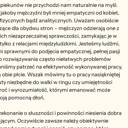
iekunów nie przychodzi nam naturalnie na myśl. 
jakoby mężczyźni byli mniej empatyczni od kobiet, 
c fizycznych bądź analitycznych. Uważam osobiście 
dzące dla obydwu stron – mężczyzn odzierają one z 
 ich niezaprzeczalnej sprawczości, zamykając je w 
tylko z relacjami międzyludzkimi. Jesteśmy ludźmi, 
wni sprawnymi do podjęcia empatycznej, pełnej pasji 
do rozwiązywania często niełatwych problemów 
nniśmy patrzeć na efektywność wykonywanej pracy, 
obie płcie. Wszak mówimy tu o pracy nasiąkniętej 
ty niezbędne do walki w ringu czy umiejętności 
broć i wyrozumiałość, którymi emanować może 
woją pomocną dłoń.
nanie o słuszności i powinności niesienia dobra 
ącym. Oczywiście zawsze należy obiektywnie 