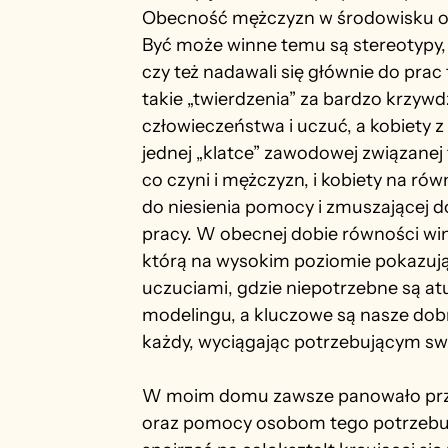
Obecność mężczyzn w środowisku op
Być może winne temu są stereotypy, 
czy też nadawali się głównie do pra
takie „twierdzenia” za bardzo krzyw
człowieczeństwa i uczuć, a kobiety z
jednej „klatce” zawodowej związanej 
co czyni i mężczyzn, i kobiety na ró
do niesienia pomocy i zmuszającej 
pracy. W obecnej dobie równości wi
którą na wysokim poziomie pokazują 
uczuciami, gdzie niepotrzebne są atu
modelingu, a kluczowe są nasze do
każdy, wyciągając potrzebującym s
W moim domu zawsze panowało przeko
oraz pomocy osobom tego potrzebuj