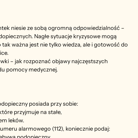
tek niesie
 ze sobą ogromną odpowiedzialność – 
podopiecznych. Nagłe sytuacje kryzysowe mogą 
 tak ważna jest nie tylko wiedza, ale i gotowość do 
ice.
wki – jak rozpoznać objawy najczęstszych 
azdu pomocy medycznej.
odopieczny posiada przy sobie:
które przyjmuje na stałe,
em leków.
meru alarmowego (112), koniecznie podaj:
zebywa podopieczny,