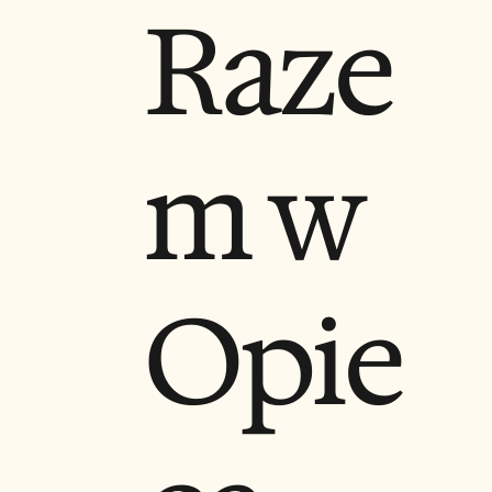
Raze
m w
Opie