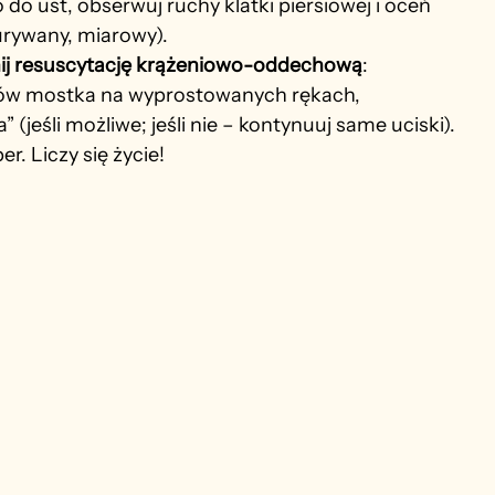
 do ust, obserwuj ruchy klatki piersiowej i oceń 
 urywany, miarowy).
ij resuscytację krążeniowo-oddechową
:
ków mostka na wyprostowanych rękach,
(jeśli możliwe; jeśli nie – kontynuuj same uciski).
r. Liczy się życie!