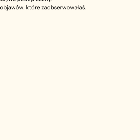
s objawów, któ
re zaobserwowałaś.