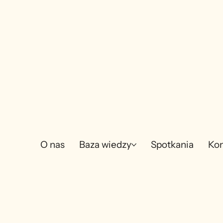
O nas
Baza wiedzy
Spotkania
Kon