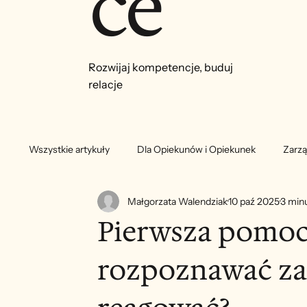
ce
Rozwijaj kompetencje, buduj
relacje
Wszystkie artykuły
Dla Opiekunów i Opiekunek
Zarzą
Małgorzata Walendziak
10 paź 2025
3 minu
Pierwsza pomoc 
rozpoznawać zag