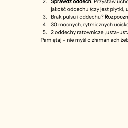
Sprawdź oddech
. Przystaw ucho
jakość oddechu (czy jest płytki,
Brak pulsu i oddechu? 
Rozpoczn
30 mocnych, rytmicznych ucis
2 oddechy ratownicze „usta–usta” 
Pamiętaj – nie myśl o złamaniach żebe