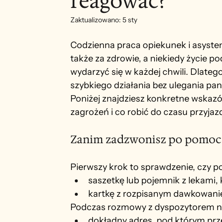
reagować?
Zaktualizowano:
5 sty
Codzienna pr
aca opiekunek i asysten
także za zdrowie, a niekiedy życie 
wydarzyć się w każdej chwili. Dlatego
szybkiego działania bez ulegania pan
Poniżej znajdziesz konkretne wskazó
zagrożeń i co robić do czasu przyj
Zanim zadzwonisz po pomoc
Pierwszy krok to sprawdzenie, czy p
saszetkę lub pojemnik z lekami, 
kartkę z rozpisanym dawkowani
Podczas rozmowy z dyspozytorem nu
dokładny adres, pod którym pr