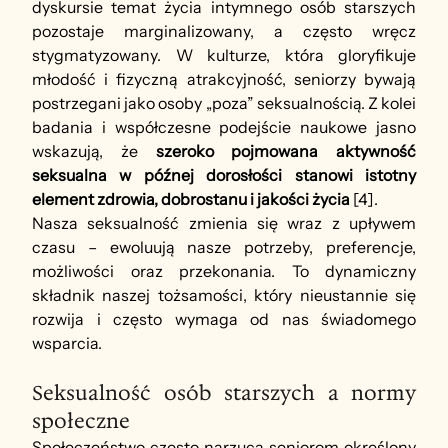
dyskursie temat życia intymnego osób starszych 
pozostaje marginalizowany, a często wręcz 
stygmatyzowany. W kulturze, która gloryfikuje 
młodość i fizyczną atrakcyjność, seniorzy bywają 
postrzegani jako osoby „poza” seksualnością. Z kolei 
badania i współczesne podejście naukowe jasno 
wskazują, że 
szeroko pojmowana
aktywność 
seksualna w późnej dorosłości stanowi istotny 
element zdrowia, dobrostanu i jakości życia
 [4].
Nasza seksualność zmienia się wraz z upływem 
czasu – ewoluują nasze potrzeby, preferencje, 
możliwości oraz przekonania. To dynamiczny 
składnik naszej tożsamości, który nieustannie się 
rozwija i często wymaga od nas świadomego 
wsparcia.
Seksualność osób starszych a normy 
społeczne
Społeczeństwo często narzuca seniorom określony 