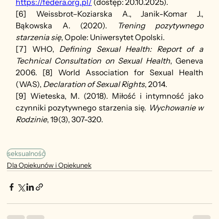
https://federa.org.pl/
 (dostęp: 20.10.2025).
[6] Weissbrot–Koziarska A., Janik-Komar J., 
Bąkowska A. (2020). 
Trening pozytywnego 
starzenia się
, Opole: Uniwersytet Opolski.
[7] WHO, 
Defining Sexual Health: Report of a 
Technical Consultation on Sexual Health
, Geneva 
2006. [8] World Association for Sexual Health 
(WAS), 
Declaration of Sexual Rights
, 2014.
[9] Wieteska, M. (2018). Miłość i intymność jako 
czynniki pozytywnego starzenia się. 
Wychowanie w 
Rodzinie
, 19(3), 307-320.
seksualność
Dla Opiekunów i Opiekunek