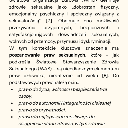
Światowa Organizacja Zdrowia (WHO) definiuje 
zdrowie seksualne jako „dobrostan fizyczny, 
emocjonalny, psychiczny i społeczny związany z 
seksualnością” [7]. Obejmuje ono możliwość 
przeżywania przyjemnych, bezpiecznych i 
satysfakcjonujących doświadczeń seksualnych, 
wolnych od przemocy, przymusu i dyskryminacji.
W tym kontekście kluczowe znaczenie ma 
poszanowanie praw seksualnych
, które – jak 
podkreśla Światowe Stowarzyszenie Zdrowia 
Seksualnego (WAS) – są nieodłącznym elementem 
praw człowieka, niezależnie od wieku [8]. Do 
podstawowych praw należą 
m.in
.:
prawo do życia, wolności i bezpieczeństwa 
osoby,
prawo do autonomii i integralności cielesnej,
prawo do prywatności,
prawo do najlepszego możliwego do 
osiągnięcia stanu zdrowia, w tym zdrowia 