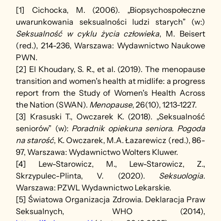
[1] Cichocka, M. (2006). „Biopsychospołeczne 
uwarunkowania seksualności ludzi starych” (w:) 
Seksualność w cyklu życia człowieka
, M. Beisert 
(red.), 214-236, Warszawa: Wydawnictwo Naukowe 
PWN. 
[2] El Khoudary, S. R., et al. (2019). The menopause 
transition and women's health at midlife: a progress 
report from the Study of Women's Health Across 
the Nation (SWAN). 
Menopause
, 26(10), 1213-1227.
[3] Krasuski T., Owczarek K. (2018). „Seksualność 
seniorów” (w): 
Poradnik opiekuna seniora. Pogoda 
na starość
, K. Owczarek, M.A. Łazarewicz (red.), 86-
97, Warszawa: Wydawnictwo Wolters Kluwer.
[4] Lew-Starowicz, M., Lew-Starowicz, Z., 
Skrzypulec-Plinta, V. (2020). 
Seksuologia
. 
Warszawa: PZWL Wydawnictwo Lekarskie.
[5] Światowa Organizacja Zdrowia. Deklaracja Praw 
Seksualnych, WHO (2014), 