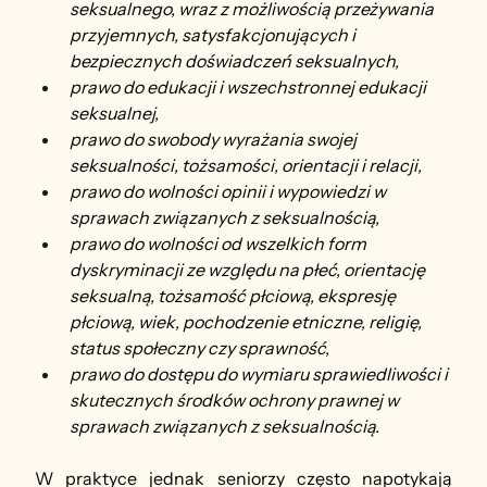
seksualnego, wraz z możliwością przeżywania 
przyjemnych, satysfakcjonujących i 
bezpiecznych doświadczeń seksualnych,
prawo do edukacji i wszechstronnej edukacji 
seksualnej,
prawo do swobody wyrażania swojej 
seksualności, tożsamości, orientacji i relacji,
prawo do wolności opinii i wypowiedzi w 
sprawach związanych z seksualnością,
prawo do wolności od wszelkich form 
dyskryminacji ze względu na płeć, orientację 
seksualną, tożsamość płciową, ekspresję 
płciową, wiek, pochodzenie etniczne, religię, 
status społeczny czy sprawność,
prawo do dostępu do wymiaru sprawiedliwości i 
skutecznych środków ochrony prawnej w 
sprawach związanych z seksualnością.
W praktyce jednak seniorzy często napotykają 