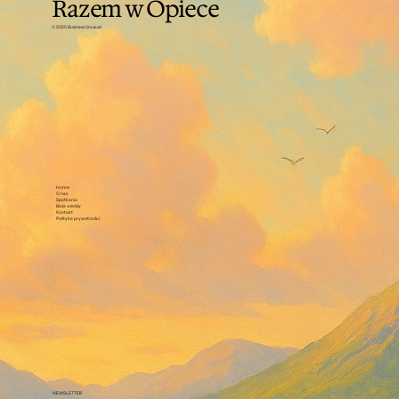
Razem w Opiece
© 2025 Business Unusual
Home
O nas
Spotkania
Baza wiedzy
Kontakt
Polityka prywatności
NEWSLETTER