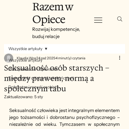
Razem w
Opiece
Rozwijaj kompetencje,
buduj relacje
Wszystkie artykuły
Klaudia Wos
24 paź 2025
4 minut(y) czytania
Wszystkie artykuły
Seksualność osób starszych –
Dla Opiekunów i Opiekunek
między prawem, normą a
Zarządzanie usługami opiekuńczymi
społecznym tabu
Dobrostan i rozwój osobisty
Zaktualizowano:
5 sty
Seksualność człowieka jest integralnym elementem 
jego tożsamości i dobrostanu psychofizycznego – 
niezależnie od wieku. Tymczasem w społecznym 