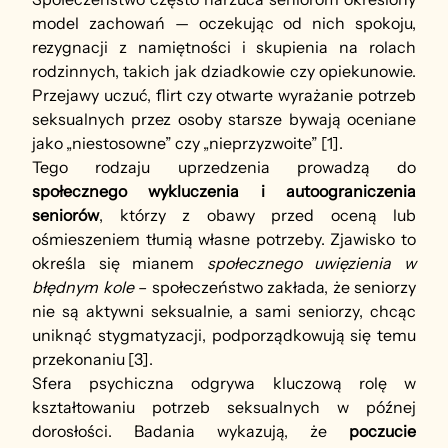
model zachowań — oczekując od nich spokoju, 
rezygnacji z namiętności i skupienia na rolach 
rodzinnych, takich jak dziadkowie czy opiekunowie. 
Przejawy uczuć, flirt czy otwarte wyrażanie potrzeb 
seksualnych przez osoby starsze bywają oceniane 
jako „niestosowne” czy „nieprzyzwoite” [1].
Tego rodzaju uprzedzenia prowadzą do 
społecznego wykluczenia i autoograniczenia 
seniorów
, którzy z obawy przed oceną lub 
ośmieszeniem tłumią własne potrzeby. Zjawisko to 
określa się mianem 
społecznego uwięzienia w 
błędnym kole
 – społeczeństwo zakłada, że seniorzy 
nie są aktywni seksualnie, a sami seniorzy, chcąc 
uniknąć stygmatyzacji, podporządkowują się temu 
przekonaniu [3].
Sfera psychiczna odgrywa kluczową rolę w 
kształtowaniu potrzeb seksualnych w późnej 
dorosłości. Badania wykazują, że 
poczucie 