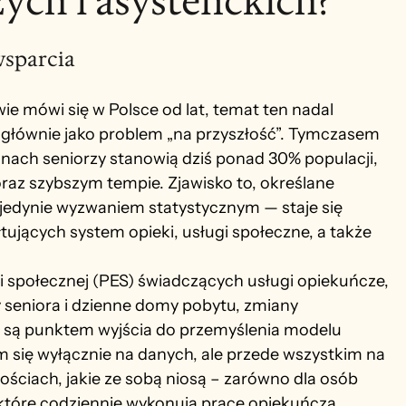
ych i asystenckich?
wsparcia
e mówi się w Polsce od lat, temat ten nadal 
j głównie jako problem „na przyszłość”. Tymczasem 
inach seniorzy stanowią dziś ponad 30% populacji, 
oraz szybszym tempie. Zjawisko to, określane 
ć jedynie wyzwaniem statystycznym — staje się 
ujących system opieki, usługi społeczne, a także 
społecznej (PES) świadczących usługi opiekuńcze, 
 seniora i dzienne domy pobytu, zmiany 
— są punktem wyjścia do przemyślenia modelu 
m się wyłącznie na danych, ale przede wszystkim na 
ściach, jakie ze sobą niosą – zarówno dla osób 
, które codziennie wykonują pracę opiekuńczą.