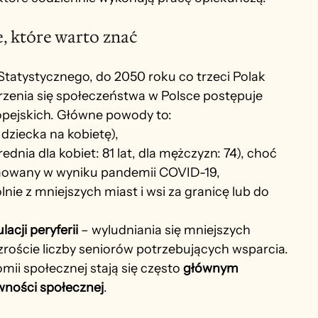
e, które warto znać
tystycznego, do 2050 roku co trzeci Polak 
rzenia się społeczeństwa w Polsce postępuje 
ropejskich. Główne powody to:
3 dziecka na kobietę),
średnia dla kobiet: 81 lat, dla mężczyzn: 74), choć 
mowany w wyniku pandemii COVID-19,
lnie z mniejszych miast i wsi za granicę lub do 
acji peryferii
 – wyludniania się mniejszych 
oście liczby seniorów potrzebujących wsparcia. 
ii społecznej stają się często 
głównym 
wności społecznej
.