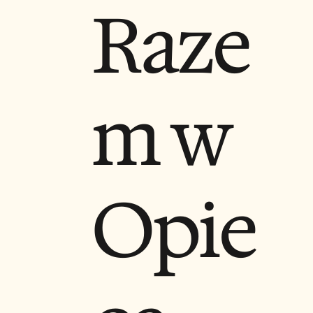
Raze
m w
Opie