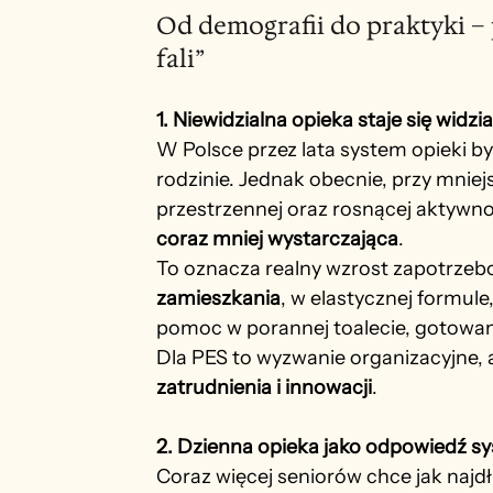
Od demografii do praktyki –
fali”
1. Niewidzialna opieka staje się widzi
W Polsce przez lata system opieki by
rodzinie. Jednak obecnie, przy mniej
przestrzennej oraz rosnącej aktywnoś
coraz mniej wystarczająca
.
To oznacza realny wzrost zapotrzeb
zamieszkania
, w elastycznej formul
pomoc w porannej toalecie, gotowani
Dla PES to wyzwanie organizacyjne, a
zatrudnienia i innowacji
.
2. Dzienna opieka jako odpowiedź 
Coraz więcej seniorów chce jak najd