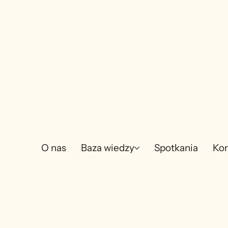
O nas
Baza wiedzy
Spotkania
Kon