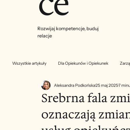
ce
Rozwijaj kompetencje, buduj
relacje
Wszystkie artykuły
Dla Opiekunów i Opiekunek
Zarzą
Aleksandra Podkońska
25 maj 2025
7 minu
Srebrna fala zmi
oznaczają zmia