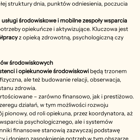
ałej struktury dnia, punktów odniesienia, poczucia 
 usługi środowiskowe i mobilne zespoły wsparcia 
potrzeby opiekuńcze i aktywizujące. Kluczowa jest 
łpracy
 z opieką zdrowotną, psychologiczną czy 
unów środowiskowych
stenci i opiekunowie środowiskowi
 będą trzonem 
fizyczna, ale też budowanie relacji, obserwacja, 
stanu zdrowia.
rtościowane – zarówno finansowo, jak i prestiżowo. 
eregu działań, w tym możliwości rozwoju 
 pionowy, od roli opiekuna, przez koordynatora, aż 
 wsparcia psychologicznego, ale i systemów 
nniki finansowe stanowią zazwyczaj podstawę 
cy i dopiero zaspokojenie potrzeb w tym obszarze 