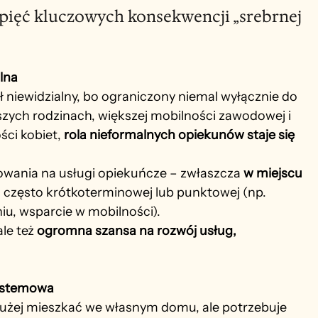
 pięć kluczowych konsekwencji „srebrnej 
alna
ł niewidzialny, bo ograniczony niemal wyłącznie do 
szych rodzinach, większej mobilności zawodowej i 
ci kobiet, 
rola nieformalnych opiekunów staje się 
owania na usługi opiekuńcze – zwłaszcza 
w miejscu 
e, często krótkoterminowej lub punktowej (np. 
u, wsparcie w mobilności).
le też 
ogromna szansa na rozwój usług, 
systemowa
łużej mieszkać we własnym domu, ale potrzebuje 