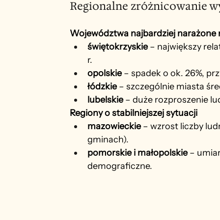
Regionalne zróżnicowanie 
Województwa najbardziej narażone n
świętokrzyskie
 – największy rel
r.
opolskie
 – spadek o ok. 26%, pr
łódzkie
 – szczególnie miasta śr
lubelskie
 – duże rozproszenie lu
Regiony o stabilniejszej sytuacji
mazowieckie
 – wzrost liczby l
gminach).
pomorskie i małopolskie
 – umia
demograficzne.