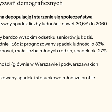
wyzwań demograficznych
a depopulację i starzenie się społeczeństwa
atywny spadek liczby ludności: nawet 30,6% do 2060 
zy bardzo wysokim odsetku seniorów już dziś.
ednie i Łódź: prognozowany spadek ludności o 33%.
dności, mała liczba młodych rodzin, spadek ok. 27%.
udności (głównie w Warszawie i podwarszawskich 
rkowany spadek i stosunkowo młodsze profile 