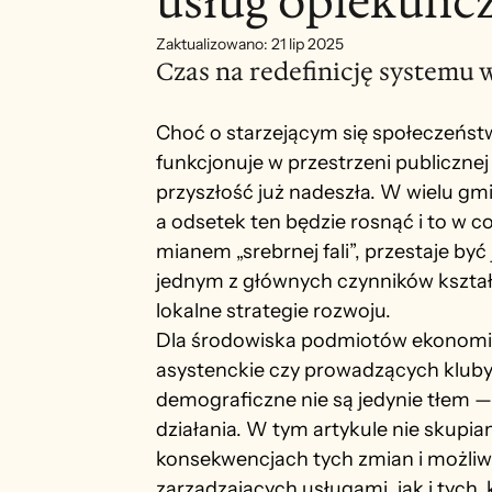
usług opiekuńcz
Zaktualizowano:
21 lip 2025
Czas na redefinicję systemu 
Choć o starzejącym się społeczeństwi
funkcjonuje w przestrzeni publiczne
przyszłość już nadeszła. W wielu gm
a odsetek ten będzie rosnąć i to w c
mianem „srebrnej fali”, przestaje by
jednym z głównych czynników kształt
lokalne strategie rozwoju.
Dla środowiska podmiotów ekonomii 
asystenckie czy prowadzących kluby
demograficzne nie są jedynie tłem 
działania. W tym artykule nie skupia
konsekwencjach tych zmian i możliwo
zarządzających usługami, jak i tych