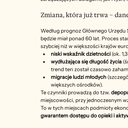
Zmiana, która już trwa – dan
Według prognoz Głównego Urzędu Sta
będzie miał ponad 60 lat. Proces sta
szybciej niż w większości krajów eu
niski wskaźnik dzietności
 (ok. 1,
wydłużająca się długość życia
 (
trend ten został czasowo zaha
migracje ludzi młodych
 (szczegó
większych ośrodków).
Te czynniki prowadzą do tzw. 
depopul
miejscowości, przy jednoczesnym wzr
To w tych miejscach podmioty ekonom
gwarantem dostępu do opieki i akty