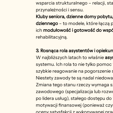
wsparcia strukturalnego – relacji, st
przynależności i sensu.
Kluby seniora, dzienne domy pobytu,
dziennego
 – to modele, które łączą 
ich 
modułowość i gotowość do wspó
rehabilitacyjną.
3. Rosnąca rola asystentów i opiek
W najbliższych latach to właśnie 
asy
systemu. Ich rola to nie tylko pomoc 
szybkie reagowanie na pogorszenie 
Niestety zawody te są nadal niedowa
Zmiana tego stanu rzeczy wymaga sz
zawodowego (specjalizacja lub rozwój
po lidera usług), stałego dostępu do
motywacji finansowej (ponieważ czy
oceny satysfakcji z wykonywanej pra