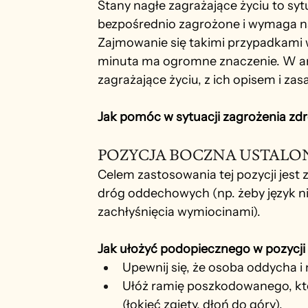
Stany nagłe
zagrażające życiu to syt
bezpośrednio zagrożone i wymaga na
Zajmowanie się takimi przypadkami 
minuta ma ogromne znaczenie. W art
zagrażające życiu, z ich opisem i z
Jak pomóc w sytuacji zagrożenia zdro
POZYCJA BOCZNA USTALO
Celem zastosowania tej pozycji jest
dróg oddechowych (np. żeby język ni
zachłyśnięcia wymiocinami).
Jak ułożyć podopiecznego w pozycji 
Upewnij się, że osoba oddycha 
Ułóż ramię poszkodowanego, które
(łokieć zgięty, dłoń do góry).