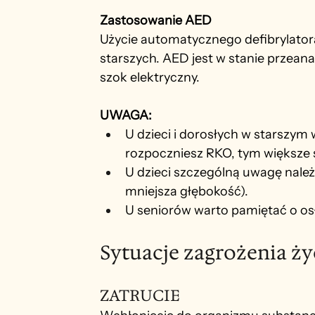
Zastosowanie AED
Użycie automatycznego defibrylator
starszych. AED jest w stanie przeana
szok elektryczny.
UWAGA:
U dzieci i dorosłych w starszym 
rozpoczniesz RKO, tym większe 
U dzieci szczególną uwagę należy
mniejsza głębokość).
U seniorów warto pamiętać o osł
Sytuacje zagrożenia ży
ZATRUCIE