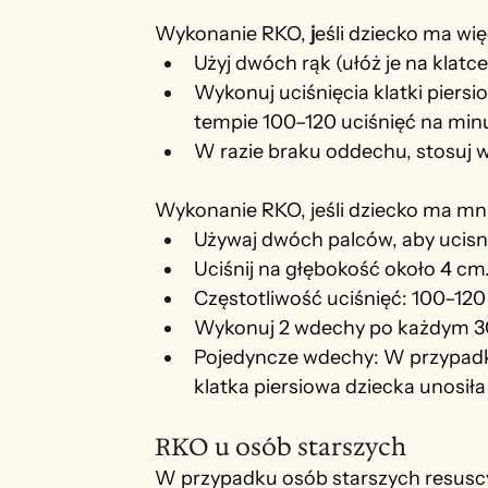
Wykonanie RKO, 
j
eśli dziecko ma więc
Użyj dwóch rąk (ułóż je na klatce
Wykonuj uciśnięcia klatki piersio
tempie 100–120 uciśnięć na min
W razie braku oddechu, stosuj w
Wykonanie RKO, jeśli dziecko ma mnie
Używaj dwóch palców, aby ucis
Uciśnij na głębokość około 4 cm
Częstotliwość uciśnięć: 100–120
Wykonuj 2 wdechy po każdym 30
Pojedyncze wdechy: W przypadk
klatka piersiowa dziecka unosiła 
RKO u osób starszych
W przypadku osób starszych resuscy