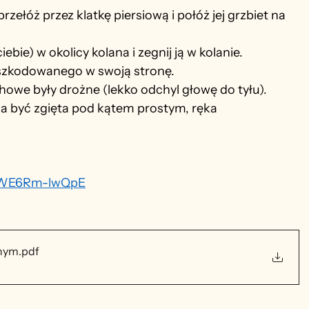
rzełóż przez klatkę piersiową i połóż jej grzbiet na 
iebie) w okolicy kolana i zegnij ją w kolanie.
oszkodowanego w swoją stronę.
howe były drożne (lekko odchyl głowę do tyłu).
na być zgięta pod kątem prostym, ręka 
v=WE6Rm-lwQpE
anym
.pdf