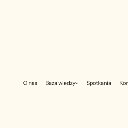
O nas
Baza wiedzy
Spotkania
Kon