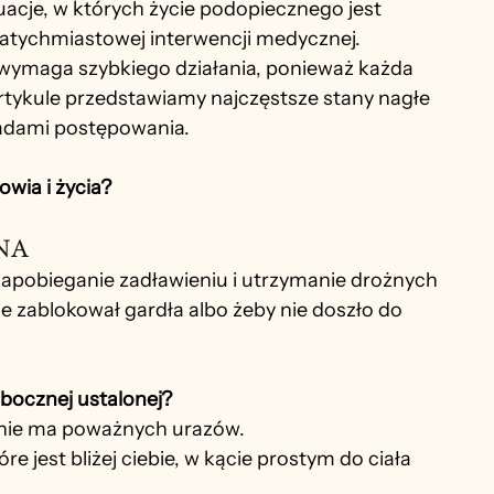
uacje, w których życie podopiecznego jest 
tychmiastowej interwencji medycznej. 
wymaga szybkiego działania, ponieważ każda 
ykule przedstawiamy najczęstsze stany nagłe 
asadami postępowania.
wia i życia?
NA
 zapobieganie zadławieniu i utrzymanie drożnych 
e zablokował gardła albo żeby nie doszło do 
bocznej ustalonej?
i nie ma poważnych urazów.
 jest bliżej ciebie, w kącie prostym do ciała 