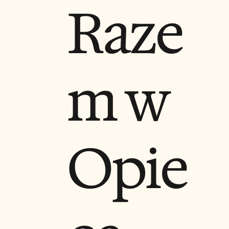
Raze
m w
Opie