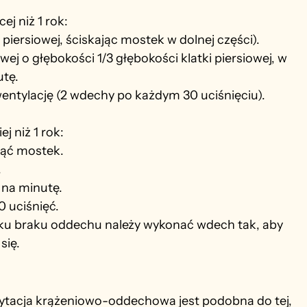
ej niż 1 rok:
 piersiowej, ściskając mostek w dolnej części).
wej o głębokości 1/3 głębokości klatki piersiowej, w 
utę.
entylację (2 wdechy po każdym 30 uciśnięciu).
j niż 1 rok:
nąć mostek.
.
 na minutę.
 uciśnięć.
u braku oddechu należy wykonać wdech tak, aby 
się.
tacja krążeniowo-oddechowa jest podobna do tej, 