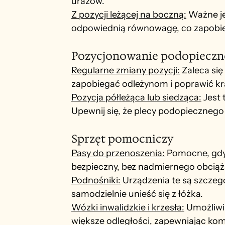
urazów.
Z pozycji leżącej na boczną:
 Ważne j
odpowiednią równowagę, co zapobi
Pozycjonowanie podopieczn
Regularne zmiany pozycji:
 Zaleca si
zapobiegać odleżynom i poprawić kr
Pozycja półleżąca lub siedząca:
 Jest
Upewnij się, że plecy podopieczneg
Sprzęt pomocniczy
Pasy do przenoszenia:
 Pomocne, gd
bezpieczny, bez nadmiernego obciąża
Podnośniki:
 Urządzenia te są szczeg
samodzielnie unieść się z łóżka.
Wózki inwalidzkie i krzesła:
 Umożliwi
większe odległości, zapewniając kom