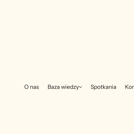
O nas
Baza wiedzy
Spotkania
Kon