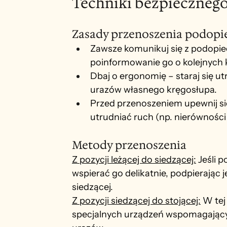
Techniki bezpieczneg
Zasady przenoszenia podopi
Zawsze komunikuj się z podopie
poinformowanie go o kolejnych k
Dbaj o ergonomię – staraj się u
urazów własnego kręgosłupa.
Przed przenoszeniem upewnij się
utrudniać ruch (np. nierówności 
Metody przenoszenia
Z pozycji leżącej do siedzącej:
 Jeśli 
wspierać go delikatnie, podpierając j
siedzącej.
Z pozycji siedzącej do stojącej:
 W tej
specjalnych urządzeń wspomagającyc