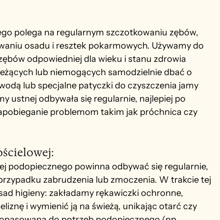
ego polega na regularnym szczotkowaniu zębów, 
suwaniu osadu i resztek pokarmowych. Używamy do 
 zębów odpowiedniej dla wieku i stanu zdrowia 
eżących lub niemogących samodzielnie dbać o 
wodą lub specjalne patyczki do czyszczenia jamy 
my ustnej odbywała się regularnie, najlepiej po 
zapobieganie problemom takim jak próchnica czy 
ościelowej: 
owej podopiecznego powinna odbywać się regularnie, 
 przypadku zabrudzenia lub zmoczenia. W trakcie tej 
sad higieny: zakładamy rękawiczki ochronne, 
eliznę i wymienić ją na świeżą, unikając otarć czy 
dopasowana do potrzeb podopiecznego (np. 