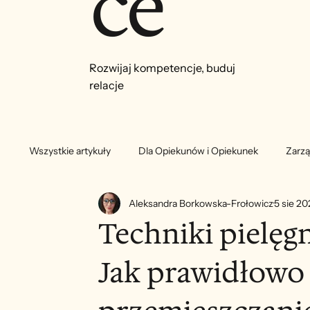
ce
Rozwijaj kompetencje, buduj
relacje
Wszystkie artykuły
Dla Opiekunów i Opiekunek
Zarzą
Aleksandra Borkowska-Frołowicz
5 sie 20
Techniki pielęg
Jak prawidłowo 