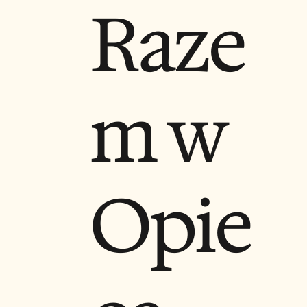
Raze
m w
Opie