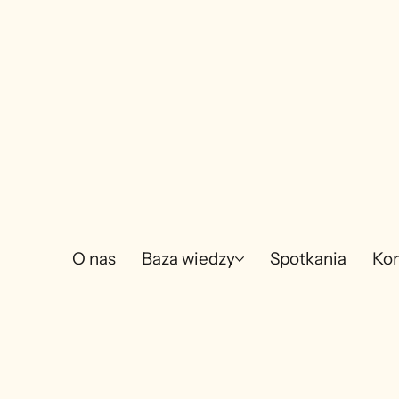
O nas
Baza wiedzy
Spotkania
Kon