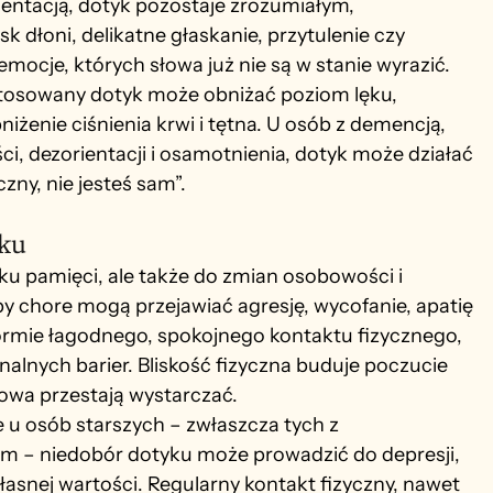
entacją, dotyk pozostaje zrozumiałym, 
 dłoni, delikatne głaskanie, przytulenie czy 
mocje, których słowa już nie są w stanie wyrazić.
tosowany dotyk może obniżać poziom lęku, 
żenie ciśnienia krwi i tętna. U osób z demencją, 
ci, dezorientacji i osamotnienia, dotyk może działać 
zny, nie jesteś sam”.
yku
ku pamięci, ale także do zmian osobowości i 
by chore mogą przejawiać agresję, wycofanie, apatię 
formie łagodnego, spokojnego kontaktu fizycznego, 
nych barier. Bliskość fizyczna buduje poczucie 
słowa przestają wystarczać.
 u osób starszych – zwłaszcza tych z 
 – niedobór dotyku może prowadzić do depresji, 
asnej wartości. Regularny kontakt fizyczny, nawet 