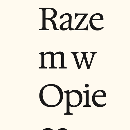
Raze
m w
Opie