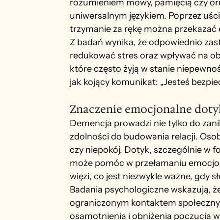
rozumieniem mowy, pamięcią czy ori
uniwersalnym językiem. Poprzez uścisk
trzymanie za rękę można przekazać e
Z badań wynika, że odpowiednio zas
redukować stres oraz wpływać na obni
które często żyją w stanie niepewnoś
jak kojący komunikat: „Jesteś bezpiec
Znaczenie emocjonalne dot
Demencja prowadzi nie tylko do zani
zdolności do budowania relacji. Oso
czy niepokój. Dotyk, szczególnie w 
może pomóc w przełamaniu emocjonal
więzi, co jest niezwykle ważne, gdy 
Badania psychologiczne wskazują, że
ograniczonym kontaktem społecznym
osamotnienia i obniżenia poczucia wł