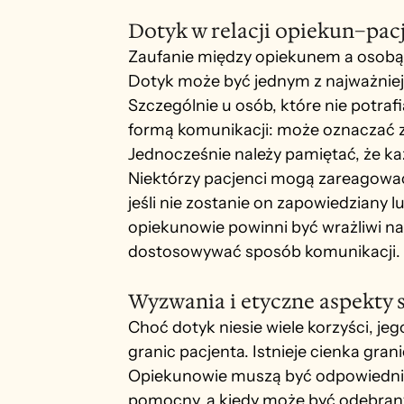
Dotyk w relacji opiekun–pac
Zaufanie między opiekunem a osobą c
Dotyk może być jednym z najważniej
Szczególnie u osób, które nie potrafi
formą komunikacji: może oznaczać z
Jednocześnie należy pamiętać, że k
Niektórzy pacjenci mogą zareagować 
jeśli nie zostanie on zapowiedziany 
opiekunowie powinni być wrażliwi na
dostosowywać sposób komunikacji.
Wyzwania i etyczne aspekty
Choć dotyk niesie wiele korzyści, j
granic pacjenta. Istnieje cienka gra
Opiekunowie muszą być odpowiednio p
pomocny, a kiedy może być odebrany