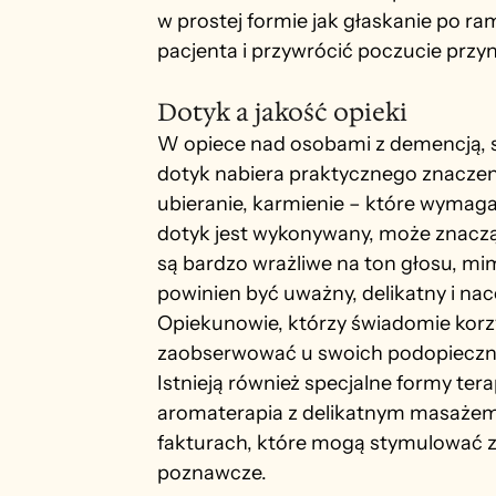
w prostej formie jak głaskanie po 
pacjenta i przywrócić poczucie przyn
Dotyk a jakość opieki
W opiece nad osobami z demencją, 
dotyk nabiera praktycznego znacze
ubieranie, karmienie – które wymagaj
dotyk jest wykonywany, może znaczą
są bardzo wrażliwe na ton głosu, mim
powinien być uważny, delikatny i n
Opiekunowie, którzy świadomie korz
zaobserwować u swoich podopiecznyc
Istnieją również specjalne formy tera
aromaterapia z delikatnym masażem d
fakturach, które mogą stymulować z
poznawcze.