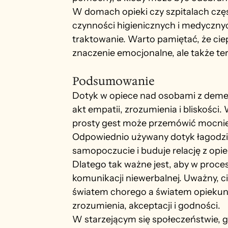
W domach opieki czy szpitalach częst
czynności higienicznych i medyczny
traktowanie. Warto pamiętać, że ciepł
znaczenie emocjonalne, ale także te
Podsumowanie
Dotyk w opiece nad osobami z demencj
akt empatii, zrozumienia i bliskości.
prosty gest może przemówić mocniej
Odpowiednio używany dotyk łagodzi l
samopoczucie i buduje relację z op
Dlatego tak ważne jest, aby w proces
komunikacji niewerbalnej. Uważny, 
światem chorego a światem opiekun
zrozumienia, akceptacji i godności.
W starzejącym się społeczeństwie, gd