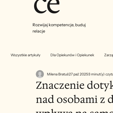
ce
Rozwijaj kompetencje, buduj
relacje
Wszystkie artykuły
Dla Opiekunów i Opiekunek
Zarzą
Milena Bratuś
27 paź 2025
3 minut(y) czyt
Znaczenie dotyk
nad osobami z d