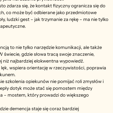
o zdarza się, że kontakt fizyczny ogranicza się do 
ch, co może być odbierane jako przedmiotowe 
y, ludzki gest – jak trzymanie za rękę – ma nie tylko 
rapeutyczne.
ą to nie tylko narzędzie komunikacji, ale także 
 W świecie, gdzie słowa tracą swoje znaczenie, 
 niż najbardziej elokwentna wypowiedź. 
ęk, wspiera orientację w rzeczywistości, poprawia 
iekunem.
ie szkolenia opiekunów nie pomijać roli zmysłów i 
ciepły dotyk może stać się pomostem między 
a – mostem, który prowadzi do większego 
zie demencja staje się coraz bardziej 