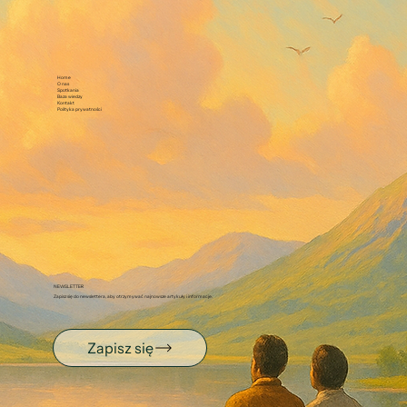
Home
O nas
Spotkania
Baza wiedzy
Kontakt
Polityka prywatności
NEWSLETTER
Zapisz się do newslettera, aby otrzymywać najnowsze artykuły i informacje.
Zapisz się