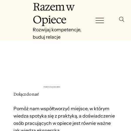
Razem w
Opiece
Rozwijaj kompetencje,
buduj relacje
POMÓŻ W NASZEJ MISJI
Dołącz do nas!
Pomóż nam współtworzyć miejsce, w którym
wiedza spotyka się z praktyką, a doświadczenie
osób pracujących w opiece jest równie ważne
jak wiedza ekspercka.