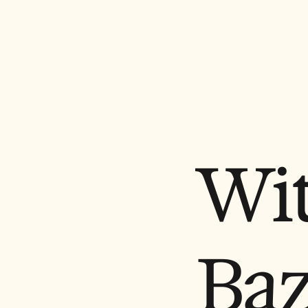
Wit
Baz