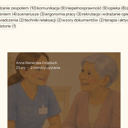
tów
10 postów
9 postów
9 postów
8
dzanie zespołem
(10)
komunikacja
(9)
niepełnosprawność
(9)
opieka
(8)
4 posty
3 posty
3 posty
zeniem
(4)
scenariusze
(3)
ergonomia pracy
(3)
rekrutacja i wdrażanie op
2 posty
2 posty
2 posty
wiadczenia
(2)
techniki relaksacji
(2)
wzory dokumentów
(2)
terapia i akt
post
1 post
istorie
(1)
Anna Wenerska-Dzieduch
23 sty
2 minut(y) czytania