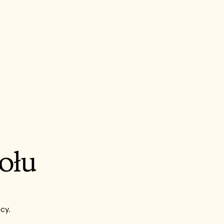
ołu
acy.