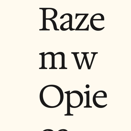
Raze
m w
Opie