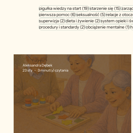
19 postów
15 pos
pigułka wiedzy na start
(19)
starzenie się
(15)
zarzą
6 postów
5 postów
pierwsza pomoc
(6)
seksualność
(5)
relacje z otoc
2 posty
2 posty
superwizja
(2)
dieta i żywienie
(2)
system opieki i ś
2 posty
1 
procedury i standardy
(2)
obciążenie mentalne
(1)
h
Aleksandra Dębek
23 sty
3 minut(y) czytania