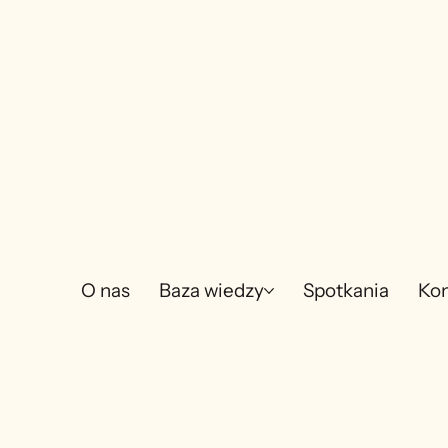
O nas
Baza wiedzy
Spotkania
Kon