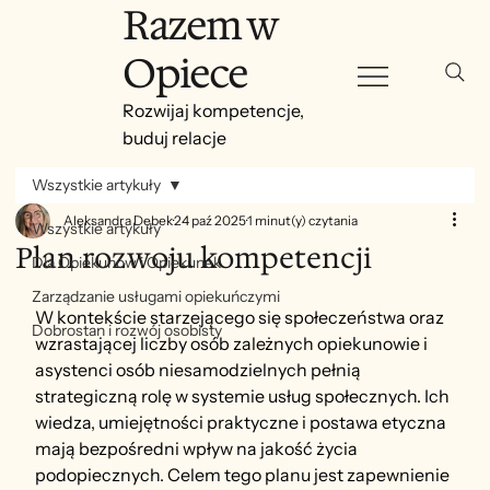
Razem w
Opiece
Rozwijaj kompetencje,
buduj relacje
Wszystkie artykuły
Aleksandra Dębek
24 paź 2025
1 minut(y) czytania
Wszystkie artykuły
Plan rozwoju kompetencji
Dla Opiekunów i Opiekunek
Zarządzanie usługami opiekuńczymi
W kontekście starzejącego się społeczeństwa oraz 
Dobrostan i rozwój osobisty
wzrastającej liczby osób zależnych opiekunowie i 
asystenci osób niesamodzielnych pełnią 
strategiczną rolę w systemie usług społecznych. Ich 
wiedza, umiejętności praktyczne i postawa etyczna 
mają bezpośredni wpływ na jakość życia 
podopiecznych. Celem tego planu jest zapewnienie 