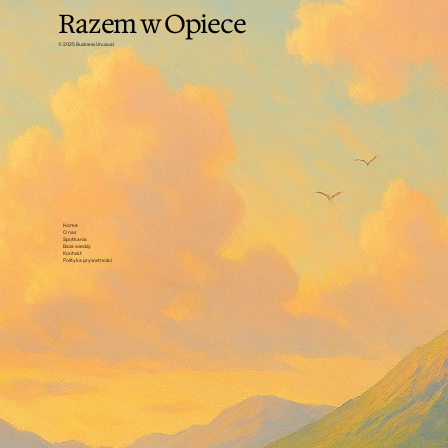
Razem w Opiece
© 2025 Business Unusual
Home
O nas
Spotkania
Baza wiedzy
Kontakt
Polityka prywatności