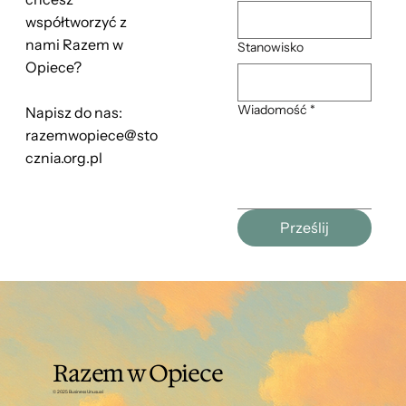
współtworzyć z
nami Razem w
Stanowisko
Opiece?
Wiadomość
*
Napisz do nas:
razemwopiece@sto
cznia.org.pl
Prześlij
Razem w Opiece
© 2025 Business Unusual