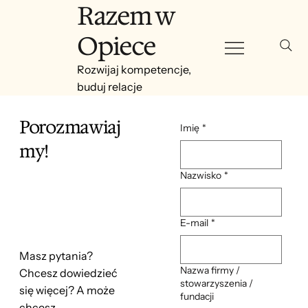
Razem w
Opiece
Rozwijaj kompetencje,
buduj relacje
Porozmawiaj
Imię
*
my!
Nazwisko
*
E-mail
*
Masz pytania?
Nazwa firmy /
Chcesz dowiedzieć
stowarzyszenia /
się więcej? A może
fundacji
chcesz