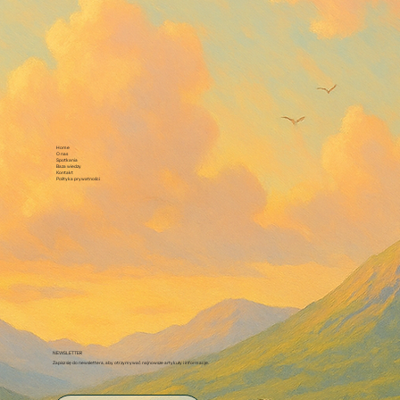
Home
O nas
Spotkania
Baza wiedzy
Kontakt
Polityka prywatności
NEWSLETTER
Zapisz się do newslettera, aby otrzymywać najnowsze artykuły i informacje.