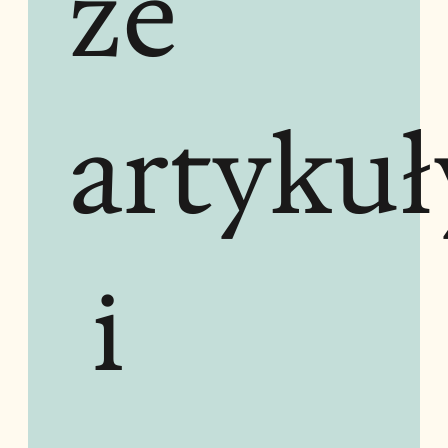
ze 
artykuł
 i 