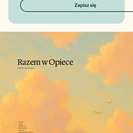
Zapisz się
Razem w Opiece
© 2025 Business Unusual
Home
O nas
Spotkania
Baza wiedzy
Kontakt
Polityka prywatności