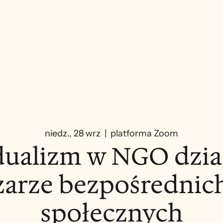
niedz., 28 wrz
  |  
platforma Zoom
ualizm w NGO dzia
zarze bezpośrednich
społecznych