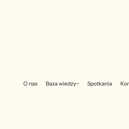
O nas
Baza wiedzy
Spotkania
Kon