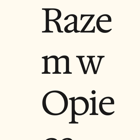
Raze
m w
Opie