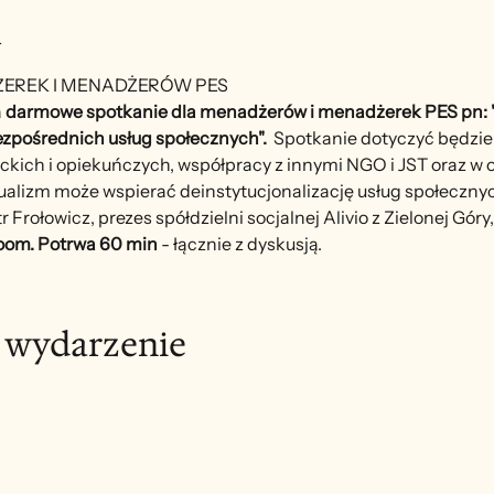
u
EREK I MENADŻERÓW PES
 
darmowe spotkanie dla menadżerów i menadżerek PES pn:
zpośrednich usług społecznych".  
Spotkanie dotyczyć będzie
kich i opiekuńczych, współpracy z innymi NGO i JST oraz w o
dualizm może wspierać deinstytucjonalizację usług społeczny
Frołowicz, prezes spółdzielni socjalnej Alivio z Zielonej Góry,
Zoom.
Potrwa 60 min 
- łącznie z dyskusją. 
o wydarzenie