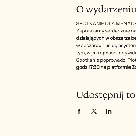
O wydarzeni
SPOTKANIE DLA MENADŻ
Zapraszamy serdecznie na
działających w obszarze be
w obszarach usług asystenc
tym, w jaki sposób indywi
Spotkanie poprowadzi Piotr 
godz 17:30 na platformie 
Udostępnij t