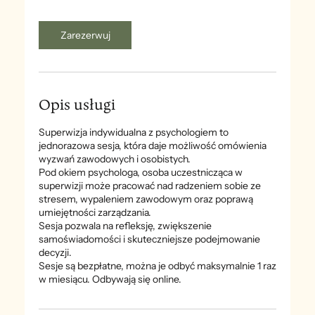
o
d
z
Zarezerwuj
Opis usługi
Superwizja indywidualna z psychologiem to
jednorazowa sesja, która daje możliwość omówienia
wyzwań zawodowych i osobistych.
Pod okiem psychologa, osoba uczestnicząca w
superwizji może pracować nad radzeniem sobie ze
stresem, wypaleniem zawodowym oraz poprawą
umiejętności zarządzania.
Sesja pozwala na refleksję, zwiększenie
samoświadomości i skuteczniejsze podejmowanie
decyzji.
Sesje są bezpłatne, można je odbyć maksymalnie 1 raz
w miesiącu. Odbywają się online.