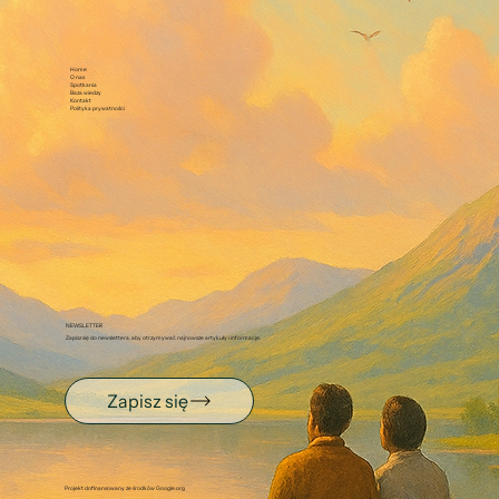
Home
O nas
Spotkania
Baza wiedzy
Kontakt
Polityka prywatności
NEWSLETTER
Zapisz się do newslettera, aby otrzymywać najnowsze artykuły i informacje.
Zapisz się
Projekt dofinansowany ze środków Google.org