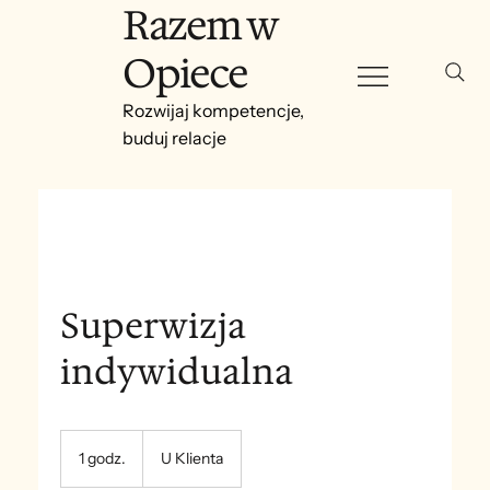
Razem w
Opiece
Rozwijaj kompetencje,
buduj relacje
Superwizja
indywidualna
1 godz.
1
U Klienta
g