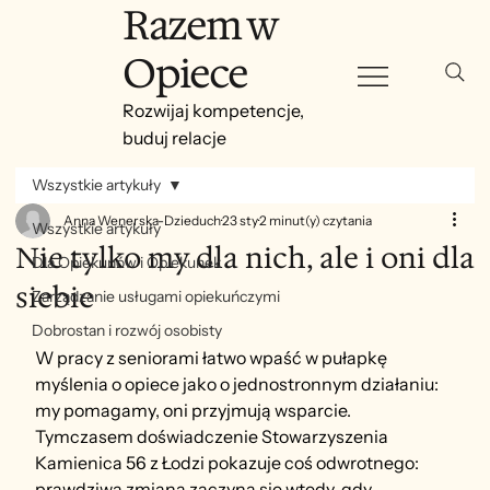
Razem w
Opiece
Rozwijaj kompetencje,
buduj relacje
Wszystkie artykuły
Anna Wenerska-Dzieduch
23 sty
2 minut(y) czytania
Wszystkie artykuły
Nie tylko my dla nich, ale i oni dla
Dla Opiekunów i Opiekunek
siebie
Zarządzanie usługami opiekuńczymi
Dobrostan i rozwój osobisty
W pracy z seniorami łatwo wpaść w pułapkę 
myślenia o opiece jako o jednostronnym działaniu: 
my pomagamy, oni przyjmują wsparcie. 
Tymczasem doświadczenie Stowarzyszenia 
Kamienica 56 z Łodzi pokazuje coś odwrotnego: 
prawdziwa zmiana zaczyna się wtedy, gdy 