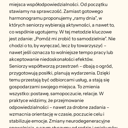
miejsca współodpowiedzialności. Od początku 
stawiamy na sprawczość. Zamiast gotowego 
harmonogramu proponujemy „ramy dnia”, w 
których seniorzy wybierają aktywności, a nawet to, 
co wspólnie ugotujemy. W tej metodzie kluczowe 
jest zdanie: „Pomóż mi zrobić to samodzielnie”. Nie 
chodzi o to, by wyręczać, lecz by towarzyszyć – 
nawet jeśli oznacza to wolniejsze tempo pracy lub 
akceptowanie niedoskonałości efektów.
Seniorzy współtworzą przestrzeń – dbają o ogród, 
przygotowują posiłki, planują wydarzenia. Dzięki 
temu przestają być odbiorcami usług, a stają się 
gospodarzami swojego miejsca. To zmienia 
wszystko: postawę, samopoczucie, relacje. W 
praktyce widzimy, że przejmowanie 
odpowiedzialności – nawet za drobne zadania – 
wzmacnia orientację w czasie, poczucie celu i 
stabilizuje emocje. Zmiany neurodegeneracyjne 
spowalniają, o czym słyszymy od rodzin i opiekunów 