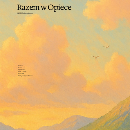
Razem w Opiece
© 2025 Business Unusual
Home
O nas
Spotkania
Baza wiedzy
Kontakt
Polityka prywatności