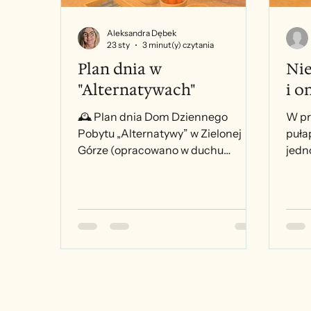
Aleksandra Dębek
23 sty
3 minut(y) czytania
Plan dnia w
Nie
"Alternatywach"
i o
🕰️ Plan dnia Dom Dziennego
W pr
Pobytu „Alternatywy” w Zielonej
puła
Górze (opracowano w duchu
jedn
Montessori Senior) 7:00–8:30
poma
Powitanie dnia i czas wspólnego
Tymc
bycia Przybycie uczestników do
Stow
ośrodka Swobodne rozmowy przy
Łodz
herbacie lub kawie Czynności
praw
pielęgnacyjne i higieniczne (pomoc
wted
w toalecie, zmiana odzieży,
w co
pielęgnacja dłoni, włosów)
plac
Indywidualne rozmowy z
siebi