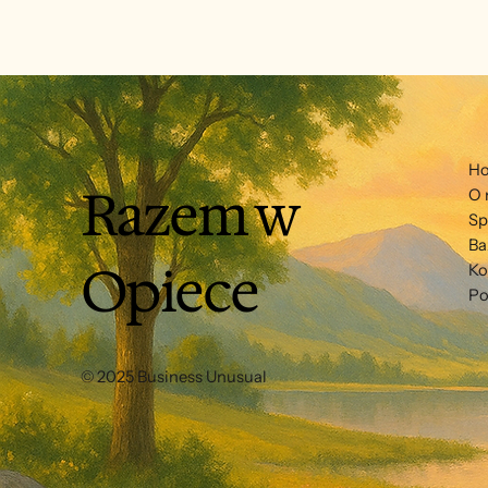
terapeutami i opiekunami Czas na
nasz
spokojne wejście w rytm dnia 💬 Cel
96a 
terapeutyczny: wzmocnienie
seni
poczucia bezpieczeństwa, orienta
dla k
H
Razem w
O 
Sp
Ba
Opiece
Ko
Po
© 2025 Business Unusual