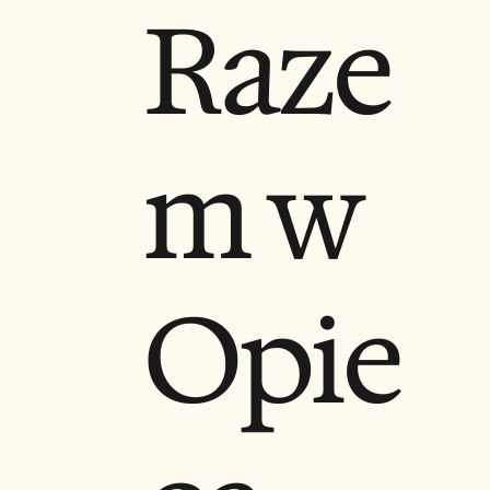
Raze
m w
Opie