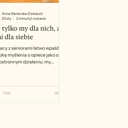
Anna Wenerska-Dzieduch
23 sty
2 minut(y) czytania
 tylko my dla nich, ale
ni dla siebie
acy z seniorami łatwo wpaść w
pkę myślenia o opiece jako o
ostronnym działaniu: my
gamy, oni przyjmują wsparcie.
zasem doświadczenie
arzyszenia Kamienica 56 z
i pokazuje coś odwrotnego:
dziwa zmiana zaczyna się
y, gdy włączamy osoby starsze
dzienne funkcjonowanie
ówki i pozwalamy im działać dla
e oraz dla innych. Od 2023 r. w