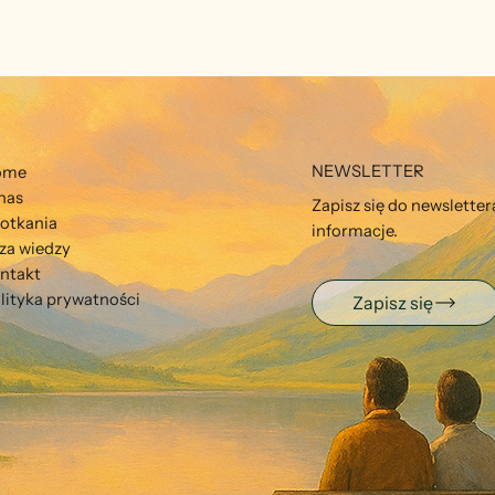
ej siedzibie przy ul. Pomorskiej
w Łodzi prowadzimy klub
ora metodą Montessori Senior
NEWSLETTER
ome
nas
Zapisz się do newslette
otkania
informacje.
za wiedzy
ntakt
lityka prywatności
Zapisz się