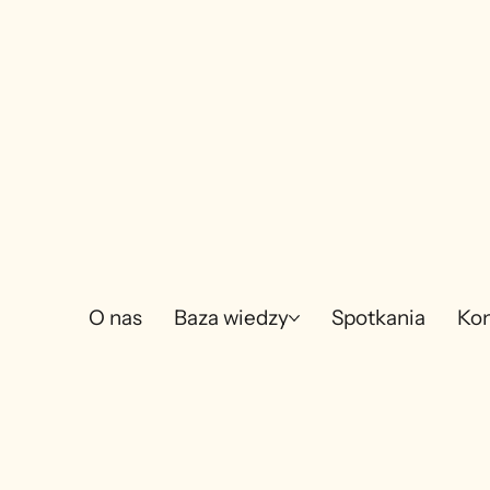
O nas
Baza wiedzy
Spotkania
Kon