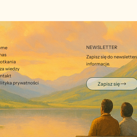
NEWSLETTER
ome
nas
Zapisz się do newslette
otkania
informacje.
za wiedzy
ntakt
lityka prywatności
Zapisz się