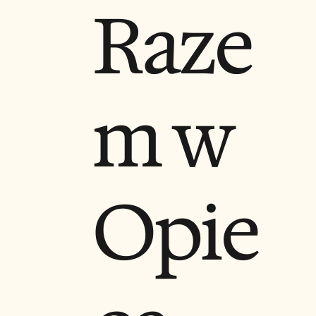
Raze
m w
Opie