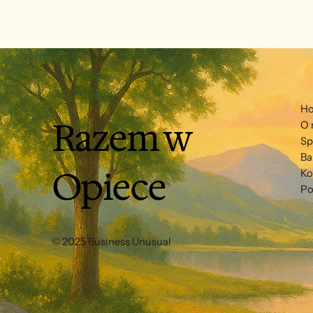
H
Razem w
O 
Sp
Ba
Opiece
Ko
Po
© 2025 Business Unusual