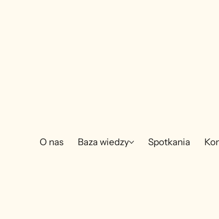
O nas
Baza wiedzy
Spotkania
Kon