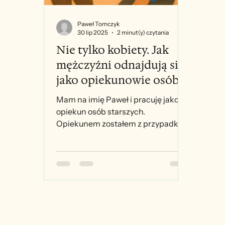
Paweł Tomczyk
30 lip 2025
2 minut(y) czytania
Nie tylko kobiety. Jak
mężczyźni odnajdują się
jako opiekunowie osób
starszych?
Mam na imię Paweł i pracuję jako
opiekun osób starszych.
Opiekunem zostałem z przypadku,
choć idea pomagania i wspierania
towarzyszyła...