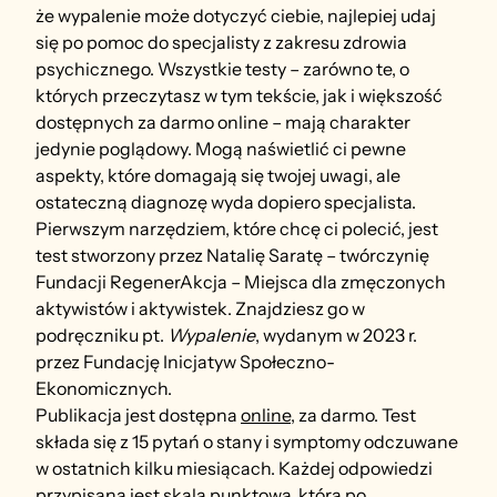
że wypalenie może dotyczyć ciebie, najlepiej udaj 
się po pomoc do specjalisty z zakresu zdrowia 
psychicznego. Wszystkie testy – zarówno te, o 
których przeczytasz w tym tekście, jak i większość 
dostępnych za darmo online – mają charakter 
jedynie poglądowy. Mogą naświetlić ci pewne 
aspekty, które domagają się twojej uwagi, ale 
ostateczną diagnozę wyda dopiero specjalista.
Pierwszym narzędziem, które chcę ci polecić, jest 
test stworzony przez Natalię Saratę – twórczynię 
Fundacji RegenerAkcja – Miejsca dla zmęczonych 
aktywistów i aktywistek. Znajdziesz go w 
podręczniku pt. 
Wypalenie
, wydanym w 2023 r. 
przez Fundację Inicjatyw Społeczno-
Ekonomicznych.
Publikacja jest dostępna 
online
, za darmo. Test 
składa się z 15 pytań o stany i symptomy odczuwane 
w ostatnich kilku miesiącach. Każdej odpowiedzi 
przypisana jest skala punktowa, która po 