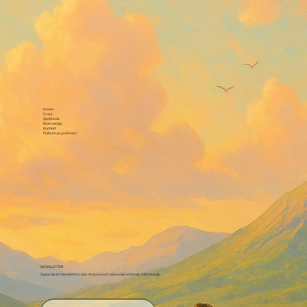
Home
O nas
Spotkania
Baza wiedzy
Kontakt
Polityka prywatności
NEWSLETTER
Zapisz się do newslettera, aby otrzymywać najnowsze artykuły i informacje.