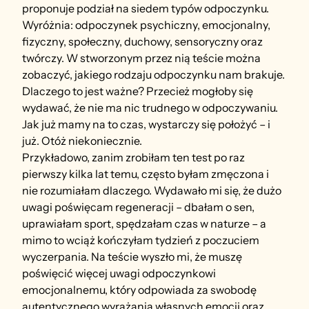
proponuje podział na siedem typów odpoczynku. 
Wyróżnia: odpoczynek psychiczny, emocjonalny, 
fizyczny, społeczny, duchowy, sensoryczny oraz 
twórczy. W stworzonym przez nią teście można 
zobaczyć, jakiego rodzaju odpoczynku nam brakuje.
Dlaczego to jest ważne? Przecież mogłoby się 
wydawać, że nie ma nic trudnego w odpoczywaniu. 
Jak już mamy na to czas, wystarczy się położyć – i 
już. Otóż niekoniecznie.
Przykładowo, zanim zrobiłam ten test po raz 
pierwszy kilka lat temu, często byłam zmęczona i 
nie rozumiałam dlaczego. Wydawało mi się, że dużo 
uwagi poświęcam regeneracji – dbałam o sen, 
uprawiałam sport, spędzałam czas w naturze – a 
mimo to wciąż kończyłam tydzień z poczuciem 
wyczerpania. Na teście wyszło mi, że muszę 
poświęcić więcej uwagi odpoczynkowi 
emocjonalnemu, który odpowiada za swobodę 
autentycznego wyrażania własnych emocji oraz 