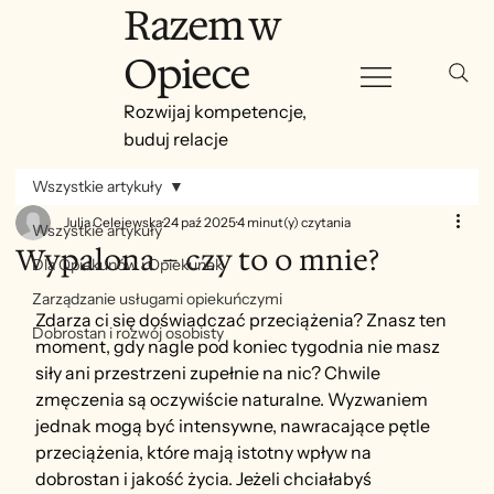
Razem w
Opiece
Rozwijaj kompetencje,
buduj relacje
Wszystkie artykuły
Julia Celejewska
24 paź 2025
4 minut(y) czytania
Wszystkie artykuły
Wypalona – czy to o mnie?
Dla Opiekunów i Opiekunek
Zarządzanie usługami opiekuńczymi
Zdarza ci się doświadczać przeciążenia? Znasz ten 
Dobrostan i rozwój osobisty
moment, gdy nagle pod koniec tygodnia nie masz 
siły ani przestrzeni zupełnie na nic? Chwile 
zmęczenia są oczywiście naturalne. Wyzwaniem 
jednak mogą być intensywne, nawracające pętle 
przeciążenia, które mają istotny wpływ na 
dobrostan i jakość życia. Jeżeli chciałabyś 